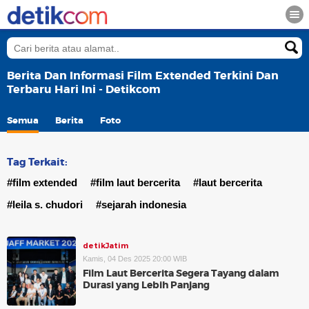
Berita Dan Informasi Film Extended Terkini Dan
Terbaru Hari Ini - Detikcom
Semua
Berita
Foto
Tag Terkait:
#film extended
#film laut bercerita
#laut bercerita
#leila s. chudori
#sejarah indonesia
detikJatim
Kamis, 04 Des 2025 20:00 WIB
Film Laut Bercerita Segera Tayang dalam
Durasi yang Lebih Panjang