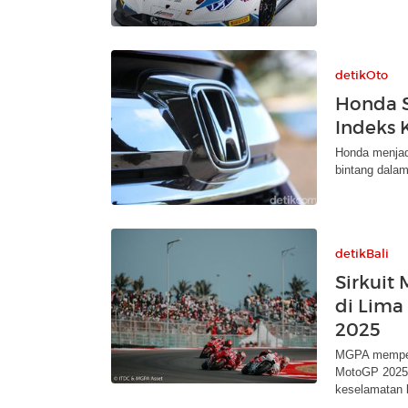
detikOto
Honda S
Indeks 
Honda menjadi
bintang dala
detikBali
Sirkuit
di Lim
2025
MGPA memperba
MotoGP 2025,
keselamatan 