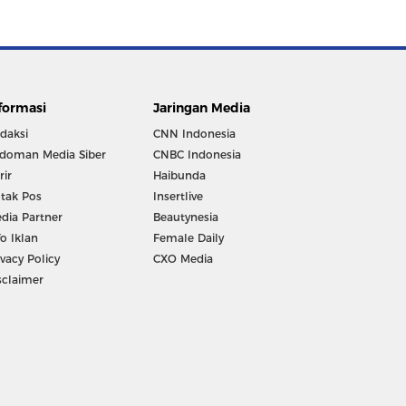
formasi
Jaringan Media
daksi
CNN Indonesia
doman Media Siber
CNBC Indonesia
rir
Haibunda
tak Pos
Insertlive
dia Partner
Beautynesia
fo Iklan
Female Daily
ivacy Policy
CXO Media
sclaimer