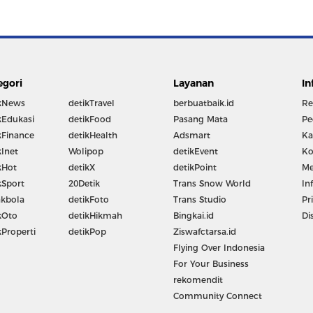
egori
Layanan
In
kNews
detikTravel
berbuatbaik.id
Re
kEdukasi
detikFood
Pasang Mata
Pe
kFinance
detikHealth
Adsmart
Ka
kInet
Wolipop
detikEvent
Ko
kHot
detikX
detikPoint
Me
kSport
20Detik
Trans Snow World
In
kbola
detikFoto
Trans Studio
Pr
kOto
detikHikmah
Bingkai.id
Di
kProperti
detikPop
Ziswafctarsa.id
Flying Over Indonesia
For Your Business
rekomendit
Community Connect