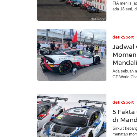
FIA merilis j
ada 18 seri, 
detikSport
Jadwal 
Momen B
Mandal
Ada sebuah mo
GT World Chal
detikSport
5 Fakta
di Mand
Sirkuit keban
menatap mome