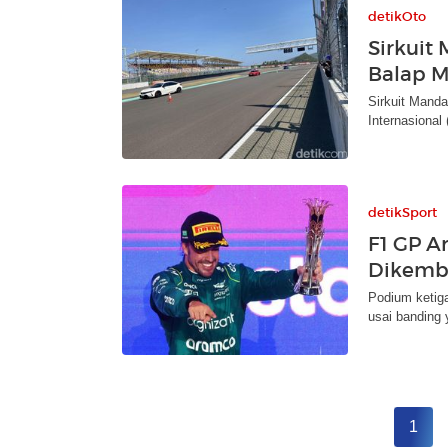
detikOto
Sirkuit
Balap Mo
Sirkuit Manda
Internasional 
detikSport
F1 GP A
Dikemba
Podium ketig
usai banding 
1