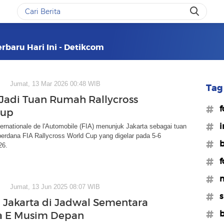
erbaru Hari Ini - Detikcom
Jumat, 13 Mar 2026 00:48 WIB
Tag 
 Jadi Tuan Rumah Rallycross
#f
Cup
#i
ternationale de l'Automobile (FIA) menunjuk Jakarta sebagai tuan
erdana FIA Rallycross World Cup yang digelar pada 5-6
#b
26.
#f
#
Jumat, 13 Jun 2025 08:07 WIB
#s
 Jakarta di Jadwal Sementara
#b
a E Musim Depan