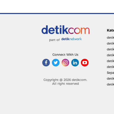
Kat
deti
part of
deti
deti
Connect With Us
deti
deti
deti
Sepa
deti
Copyright @ 2026 detikcom.
All right reserved
deti