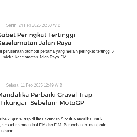
Senin, 24 Feb 2025 20:30 WIB
abet Peringkat Tertinggi
Keselamatan Jalan Raya
 perusahaan otomotif pertama yang meraih peringkat tertinggi 3
m Indeks Keselamatan Jalan Raya FIA.
Selasa, 11 Feb 2025 12:49 WIB
 Mandalika Perbaiki Gravel Trap
a Tikungan Sebelum MotoGP
iki gravel trap di lima tikungan Sirkuit Mandalika untuk
 sesuai rekomendasi FIA dan FIM. Perubahan ini menjamin
balapan.