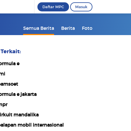
Daftar MPC
Masuk
Semua Berita
Berita
Foto
Terkait:
ormula e
mi
amsoet
ormula e jakarta
mpr
irkuit mandalika
alapan mobil internasional