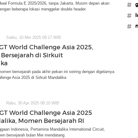
adwal Formula E 2025/2026, tanpa Jakarta. Musim depan akan
#g
dengan beberapa lokasi menggelar double header.
#l
#
Sabtu, 10 Mei 2025 09:17 WIB
GT World Challenge Asia 2025,
ersejarah di Sirkuit
ika
men bersejarah pada akhir pekan ini seiring dengan digelarnya
lenge Asia 2025 di Sirkuit Mandalika
Rabu, 30 Apr 2025 08:10 WIB
 GT World Challenge Asia 2025
alika, Momen Bersejarah RI
ggaan Indonesia, Pertamina Mandalika International Circuit,
n bersejarah bulan Mei mendatang.