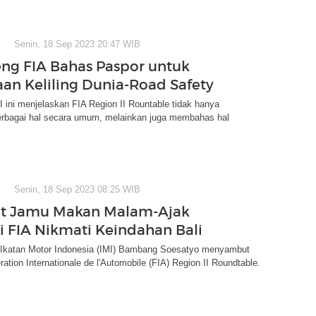
Senin, 18 Sep 2023 20:47 WIB
eng FIA Bahas Paspor untuk
an Keliling Dunia-Road Safety
ini menjelaskan FIA Region II Rountable tidak hanya
bagai hal secara umum, melainkan juga membahas hal
Senin, 18 Sep 2023 08:25 WIB
t Jamu Makan Malam-Ajak
i FIA Nikmati Keindahan Bali
katan Motor Indonesia (IMI) Bambang Soesatyo menyambut
ration Internationale de l'Automobile (FIA) Region II Roundtable.