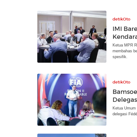
detikOto
IMI Bar
Kendara
Ketua MPR RI 
membahas ber
spesifik.
detikOto
Bamsoe
Delegas
Ketua Umum I
delegasi Fédé