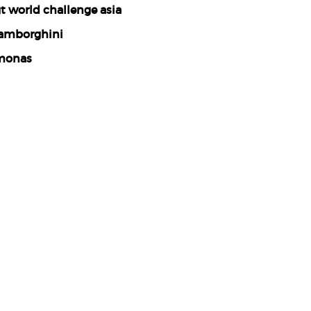
t world challenge asia
amborghini
monas