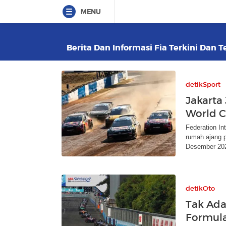
MENU
Berita Dan Informasi Fia Terkini Dan T
detikSport
Jakarta
World 
Federation In
rumah ajang p
Desember 20
detikOto
Tak Ada
Formul