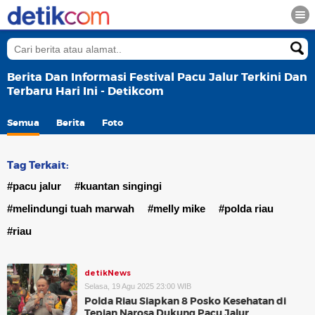
Berita Dan Informasi Festival Pacu Jalur Terkini Dan
Terbaru Hari Ini - Detikcom
Semua
Berita
Foto
Tag Terkait:
#pacu jalur
#kuantan singingi
#melindungi tuah marwah
#melly mike
#polda riau
#riau
detikNews
Selasa, 19 Agu 2025 23:00 WIB
Polda Riau Siapkan 8 Posko Kesehatan di
Tepian Narosa Dukung Pacu Jalur