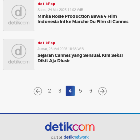
detikPop
Sabtu, 24 Mei 2025 14:02 WIB
Minka Rosie Production Bawa 4 Film
Indonesia Ini ke Marche Du Film di Cannes
detikPop
Jumat, 23 Mei 2025 18:38 WIB
Sejarah Cannes yang Sensual, Kini Seksi
Dikit Aja Diusir
2
3
4
5
6
part of