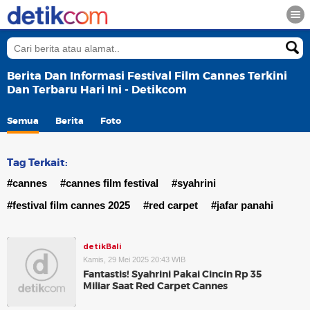
Berita Dan Informasi Festival Film Cannes Terkini
Dan Terbaru Hari Ini - Detikcom
Semua
Berita
Foto
Tag Terkait:
#cannes
#cannes film festival
#syahrini
#festival film cannes 2025
#red carpet
#jafar panahi
detikBali
Kamis, 29 Mei 2025 20:43 WIB
Fantastis! Syahrini Pakai Cincin Rp 35
Miliar Saat Red Carpet Cannes