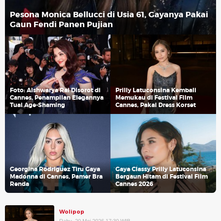
Pesona Monica Bellucci di Usia 61, Gayanya Pakai
Gaun Fendi Panen Pujian
Foto: Aishwarya Rai Disorot di
Prilly Latuconsina Kembali
Cannes, Penampilan Elegannya
Memukau di Festival Film
Tuai Age-Shaming
Cannes, Pakai Dress Korset
Georgina Rodriguez Tiru Gaya
Gaya Classy Prilly Latuconsina
Madonna di Cannes, Pamer Bra
Bergaun Hitam di Festival Film
Renda
Cannes 2026
Wolipop