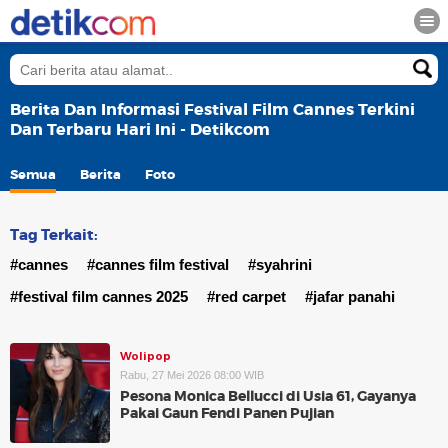
Berita Dan Informasi Festival Film Cannes Terkini
Dan Terbaru Hari Ini - Detikcom
Semua
Berita
Foto
Tag Terkait:
#cannes
#cannes film festival
#syahrini
#festival film cannes 2025
#red carpet
#jafar panahi
Wolipop
Rabu, 27 Mei 2026 08:00 WIB
Pesona Monica Bellucci di Usia 61, Gayanya
Pakai Gaun Fendi Panen Pujian