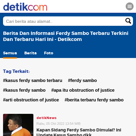
Berita Dan Informasi Ferdy Sambo Terbaru Terkini
Dan Terbaru Hari Ini - Detikcom
Semua
Berita
Foto
Tag Terkait:
#kasus ferdy sambo terbaru
#ferdy sambo
#kasus ferdy sambo
#apa itu obstruction of justice
#arti obstruction of justice
#berita terbaru ferdy sambo
detikNews
Rabu, 05 Okt 2022 13:54 WIB
Kapan Sidang Ferdy Sambo Dimulai? Ini
Update Kasus Sambo dkk