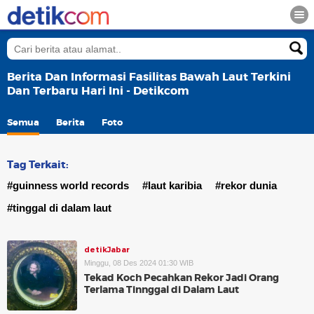
Berita Dan Informasi Fasilitas Bawah Laut Terkini
Dan Terbaru Hari Ini - Detikcom
Semua
Berita
Foto
Tag Terkait:
#guinness world records
#laut karibia
#rekor dunia
#tinggal di dalam laut
detikJabar
Minggu, 08 Des 2024 01:30 WIB
Tekad Koch Pecahkan Rekor Jadi Orang
Terlama Tinnggal di Dalam Laut