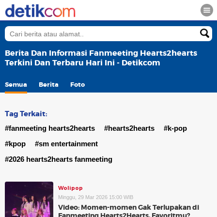
Berita Dan Informasi Fanmeeting Hearts2hearts
Terkini Dan Terbaru Hari Ini - Detikcom
Semua
Berita
Foto
Tag Terkait:
#fanmeeting hearts2hearts
#hearts2hearts
#k-pop
#kpop
#sm entertainment
#2026 hearts2hearts fanmeeting
Wolipop
Minggu, 29 Mar 2026 15:00 WIB
Video: Momen-momen Gak Terlupakan di
Fanmeeting Hearts2Hearts, Favoritmu?