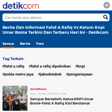
Berita Dan Informasi Fahd A Rafiq Vs Ketum Knpi
Umar Bonte Terkini Dan Terbaru Hari Ini - Detikcom
Semua
Berita
Foto
Tag Terkait:
#fahd a rafiq
#fahd a rafiq dipolisikan
#knpi
#polda metro jaya
#jabodetabek
#penganiayaan
detikNews
Rabu, 30 Mar 2022 06:37 WIB
Sempat Berselisih, Ketua KNPI Umar
Bonte-Fahd A Rafiq Kini Berdamai