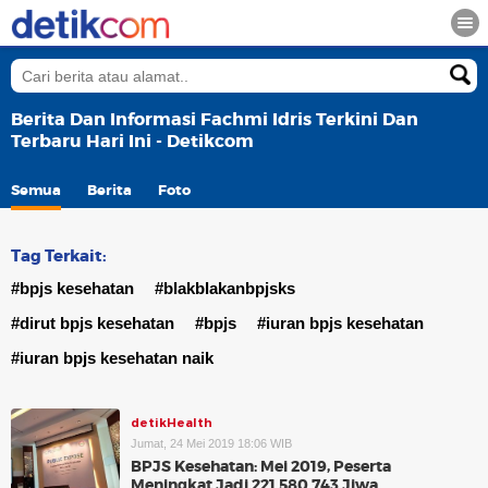
Berita Dan Informasi Fachmi Idris Terkini Dan
Terbaru Hari Ini - Detikcom
Semua
Berita
Foto
Tag Terkait:
#bpjs kesehatan
#blakblakanbpjsks
#dirut bpjs kesehatan
#bpjs
#iuran bpjs kesehatan
#iuran bpjs kesehatan naik
detikHealth
Jumat, 24 Mei 2019 18:06 WIB
BPJS Kesehatan: Mei 2019, Peserta
Meningkat Jadi 221.580.743 Jiwa