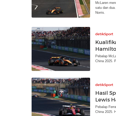
McLaren meng
satu dan dua.
Norris.
detikSport
Kualifik
Hamilto
Pebalap McLar
China 2025. P
detikSport
Hasil Sp
Lewis H
Pebalap Ferra
China 2025. 