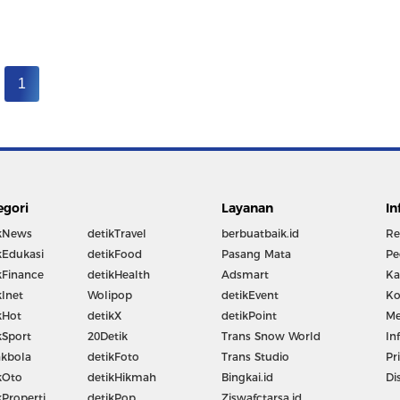
1
egori
Layanan
In
kNews
detikTravel
berbuatbaik.id
Re
kEdukasi
detikFood
Pasang Mata
Pe
kFinance
detikHealth
Adsmart
Ka
kInet
Wolipop
detikEvent
Ko
kHot
detikX
detikPoint
Me
kSport
20Detik
Trans Snow World
In
kbola
detikFoto
Trans Studio
Pr
kOto
detikHikmah
Bingkai.id
Di
kProperti
detikPop
Ziswafctarsa.id