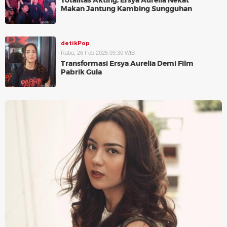
Totalitas Akting, Ersya Aurelia Nekat
Makan Jantung Kambing Sungguhan
detikPop
Rabu, 26 Feb 2025 09:30 WIB
Transformasi Ersya Aurelia Demi Film
Pabrik Gula