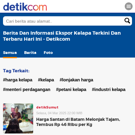
Berita Dan Informasi Ekspor Kelapa Terkini Dan
Terbaru Hari Ini - Detikcom
Semua
Berita
Foto
Tag Terkait:
#harga kelapa
#kelapa
#lonjakan harga
#menteri perdagangan
#petani kelapa
#industri kelapa
detikSumut
Selasa, 04 Mar 2025 22:00 WIB
Harga Santan di Batam Melonjak Tajam,
Tembus Rp 46 Ribu per Kg