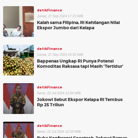
detikFinance
Jumat, 27 Sep 2024 17:23 WIB
Kalah sama Filipina, RI Kehilangan Nilai
Ekspor Jumbo dari Kelapa
detikFinance
Jumat, 27 Sep 2024 16:30 WIB
Bappenas Ungkap RI Punya Potensi
Komoditas Raksasa tapi Masih 'Tertidur'
detikFinance
Senin, 22 Jul 2024 12:04 WIB
Jokowi Sebut Ekspor Kelapa RI Tembus
Rp 25 Triliun
detikFinance
Senin, 22 Jul 2024 10:33 WIB