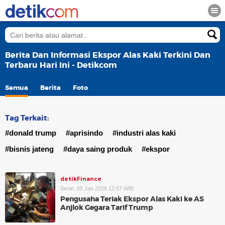
Berita Dan Informasi Ekspor Alas Kaki Terkini Dan
Terbaru Hari Ini - Detikcom
Semua
Berita
Foto
Tag Terkait:
#donald trump
#aprisindo
#industri alas kaki
#bisnis jateng
#daya saing produk
#ekspor
detikFinance
Senin, 05 Jan 2026 12:57 WIB
Pengusaha Teriak Ekspor Alas Kaki ke AS
Anjlok Gegara Tarif Trump