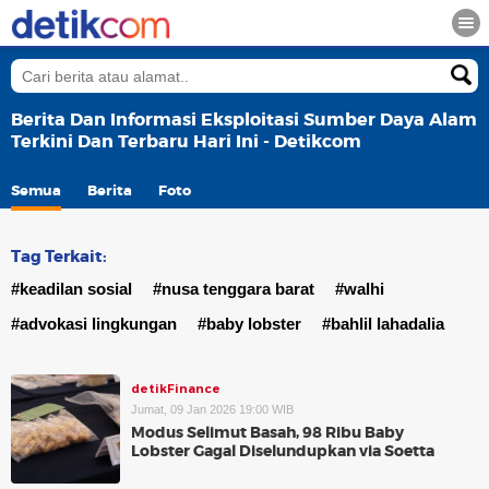
Berita Dan Informasi Eksploitasi Sumber Daya Alam
Terkini Dan Terbaru Hari Ini - Detikcom
Semua
Berita
Foto
Tag Terkait:
#keadilan sosial
#nusa tenggara barat
#walhi
#advokasi lingkungan
#baby lobster
#bahlil lahadalia
detikFinance
Jumat, 09 Jan 2026 19:00 WIB
Modus Selimut Basah, 98 Ribu Baby
Lobster Gagal Diselundupkan via Soetta