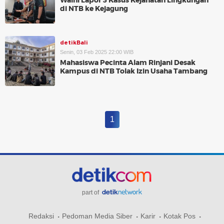
Walhi Lapor 3 Kasus Kejahatan Lingkungan
di NTB ke Kejagung
detikBali
Senin, 03 Feb 2025 22:00 WIB
Mahasiswa Pecinta Alam Rinjani Desak
Kampus di NTB Tolak Izin Usaha Tambang
1
part of
Redaksi
Pedoman Media Siber
Karir
Kotak Pos