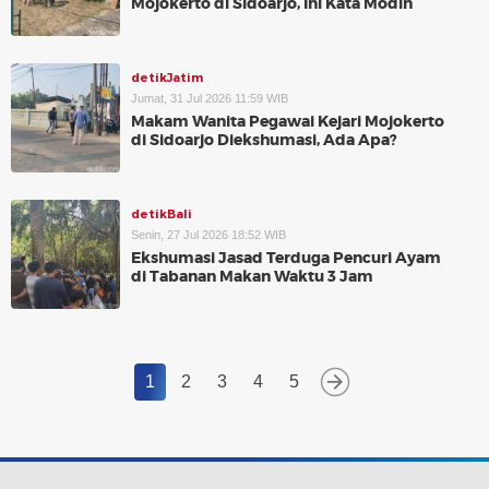
Mojokerto di Sidoarjo, Ini Kata Modin
detikJatim
Jumat, 31 Jul 2026 11:59 WIB
Makam Wanita Pegawai Kejari Mojokerto
di Sidoarjo Diekshumasi, Ada Apa?
detikBali
Senin, 27 Jul 2026 18:52 WIB
Ekshumasi Jasad Terduga Pencuri Ayam
di Tabanan Makan Waktu 3 Jam
1
2
3
4
5