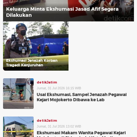
Keluarga Minta Ekshumasi Jasad Afif Segera
Dilakukan
Ekshumasi Jenazah Korban
Tragedi Kanjuruhan
detikJatim
Jumat, 31 Jul 2026 16:15 WIB
Usai Ekshumasi, Sampel Jenazah Pegawai
Kejari Mojokerto Dibawa ke Lab
detikJatim
Jumat, 31 Jul 2026 13:02 WIB
Ekshumasi Makam Wanita Pegawai Kejari