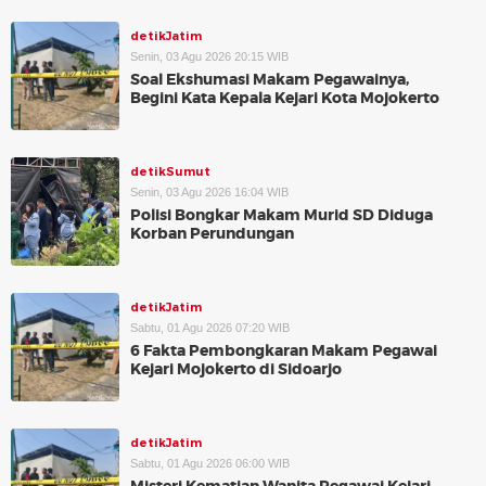
detikJatim
Senin, 03 Agu 2026 20:15 WIB
Soal Ekshumasi Makam Pegawainya,
Begini Kata Kepala Kejari Kota Mojokerto
detikSumut
Senin, 03 Agu 2026 16:04 WIB
Polisi Bongkar Makam Murid SD Diduga
Korban Perundungan
detikJatim
Sabtu, 01 Agu 2026 07:20 WIB
6 Fakta Pembongkaran Makam Pegawai
Kejari Mojokerto di Sidoarjo
detikJatim
Sabtu, 01 Agu 2026 06:00 WIB