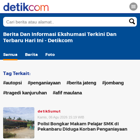
Berita Dan Informasi Ekshumasi Terkini Dan
Terbaru Hari Ini - Detikcom
Semua
Berita
Foto
Tag Terkait:
#autopsi
#penganiayaan
#berita jateng
#jombang
#tragedi kanjuruhan
#afif maulana
detikSumut
Kamis, 06 Agu 2026 15:19 WIB
Polisi Bongkar Makam Pelajar SMK di
Pekanbaru Diduga Korban Penganiayaan