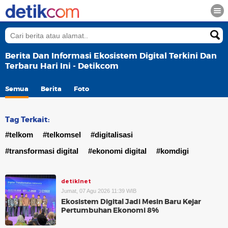
Berita Dan Informasi Ekosistem Digital Terkini Dan
Terbaru Hari Ini - Detikcom
Semua
Berita
Foto
Tag Terkait:
#telkom
#telkomsel
#digitalisasi
#transformasi digital
#ekonomi digital
#komdigi
detikInet
Jumat, 07 Agu 2026 11:39 WIB
Ekosistem Digital Jadi Mesin Baru Kejar
Pertumbuhan Ekonomi 8%