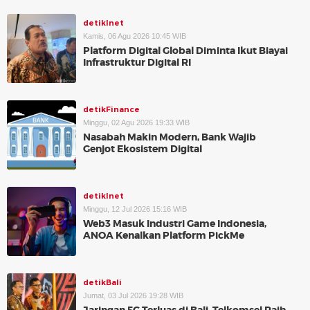
detikInet
Kamis, 06 Agu 2026 10:45 WIB
Platform Digital Global Diminta Ikut Biayai
Infrastruktur Digital RI
detikFinance
Minggu, 02 Agu 2026 19:33 WIB
Nasabah Makin Modern, Bank Wajib
Genjot Ekosistem Digital
detikInet
Minggu, 12 Jul 2026 15:16 WIB
Web3 Masuk Industri Game Indonesia,
ANOA Kenalkan Platform PickMe
detikBali
Jumat, 03 Jul 2026 19:28 WIB