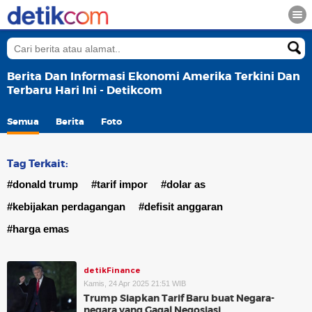
Berita Dan Informasi Ekonomi Amerika Terkini Dan
Terbaru Hari Ini - Detikcom
Semua
Berita
Foto
Tag Terkait:
#donald trump
#tarif impor
#dolar as
#kebijakan perdagangan
#defisit anggaran
#harga emas
detikFinance
Kamis, 24 Apr 2025 21:51 WIB
Trump Siapkan Tarif Baru buat Negara-
negara yang Gagal Negosiasi