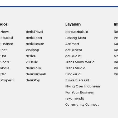
egori
Layanan
In
kNews
detikTravel
berbuatbaik.id
Re
kEdukasi
detikFood
Pasang Mata
Pe
kFinance
detikHealth
Adsmart
Ka
kInet
Wolipop
detikEvent
Ko
kHot
detikX
detikPoint
Me
kSport
20Detik
Trans Snow World
In
kbola
detikFoto
Trans Studio
Pr
kOto
detikHikmah
Bingkai.id
Di
kProperti
detikPop
Ziswafctarsa.id
Flying Over Indonesia
For Your Business
rekomendit
Community Connect