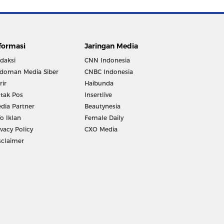
formasi
Jaringan Media
daksi
CNN Indonesia
doman Media Siber
CNBC Indonesia
rir
Haibunda
tak Pos
Insertlive
dia Partner
Beautynesia
fo Iklan
Female Daily
ivacy Policy
CXO Media
sclaimer