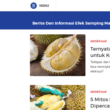
MENU
Berita Dan Informasi Efek Samping Mak
detikFood
Ternyat
untuk K
Terlepas dari
bisa mencipta
efeknya?
detikFood
5 Mitos
Diperca