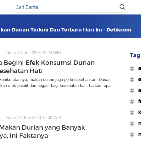
an Durian Terkini Dan Terbaru Hari Ini - Detikcom
Rabu, 04 Jun 2025 10:00 WIB
Tag 
a Begini Efek Konsumsi Durian
#e
esehatan Hati
#e
 kenikmatannya, makan durian juga perlu diperhatikan. Durian
kan efek positif dan negatif bagi kesehatan hati. Lantas, apa
#e
#f
#k
Rabu, 08 Feb 2023 12:30 WIB
#m
 Makan Durian yang Banyak
#m
ya, Ini Faktanya