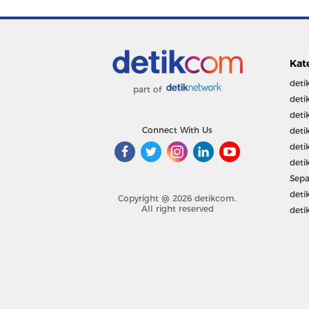
Kat
deti
part of
deti
deti
Connect With Us
deti
deti
deti
Sepa
deti
Copyright @ 2026 detikcom.
All right reserved
deti