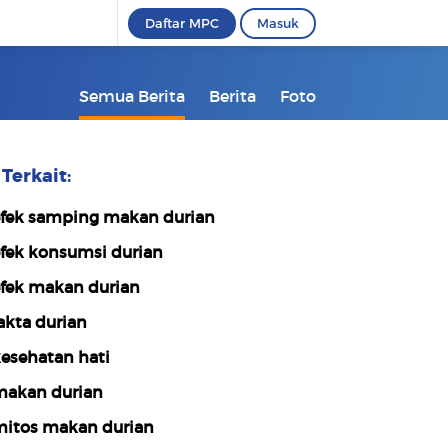
Daftar MPC
Masuk
Semua Berita
Berita
Foto
Terkait:
fek samping makan durian
fek konsumsi durian
fek makan durian
akta durian
esehatan hati
akan durian
itos makan durian