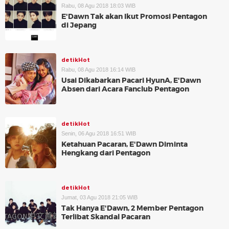
Rabu, 08 Agu 2018 18:03 WIB
E'Dawn Tak akan Ikut Promosi Pentagon
di Jepang
detikHot
Rabu, 08 Agu 2018 16:14 WIB
Usai Dikabarkan Pacari HyunA, E'Dawn
Absen dari Acara Fanclub Pentagon
detikHot
Senin, 06 Agu 2018 16:51 WIB
Ketahuan Pacaran, E'Dawn Diminta
Hengkang dari Pentagon
detikHot
Jumat, 03 Agu 2018 21:05 WIB
Tak Hanya E'Dawn, 2 Member Pentagon
Terlibat Skandal Pacaran