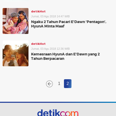
detikHot
Jumat, 03 Agu 2018 14:47 WIB
Ngaku 2 Tahun Pacari E'Dawn 'Pentagon',
HyunA Minta Maaf
detikHot
Jumat, 03 Agu 2018 12:36 WIB
Kemesraan HyunA dan E'Dawn yang 2
Tahun Berpacaran
1
2