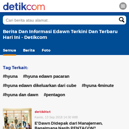
Berita Dan Informasi Edawn Terkini Dan Terbaru
Hari Ini - Detikcom
Semua
Berita
Foto
Tag Terkait:
#hyuna
#hyuna edawn pacaran
#hyuna edawn dikeluarkan dari cube
#hyuna 4minute
#hyuna dan dawn
#pentagon
detikHot
Kamis, 13 Sep 2018 14:30 WIB
E'Dawn Didepak dari Manajemen,
Bagaimana Nasib PENTAGON?