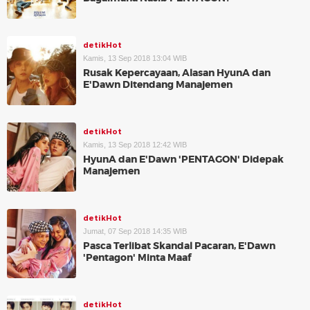
detikHot
Kamis, 13 Sep 2018 13:04 WIB
Rusak Kepercayaan, Alasan HyunA dan
E'Dawn Ditendang Manajemen
detikHot
Kamis, 13 Sep 2018 12:42 WIB
HyunA dan E'Dawn 'PENTAGON' Didepak
Manajemen
detikHot
Jumat, 07 Sep 2018 14:35 WIB
Pasca Terlibat Skandal Pacaran, E'Dawn
'Pentagon' Minta Maaf
detikHot