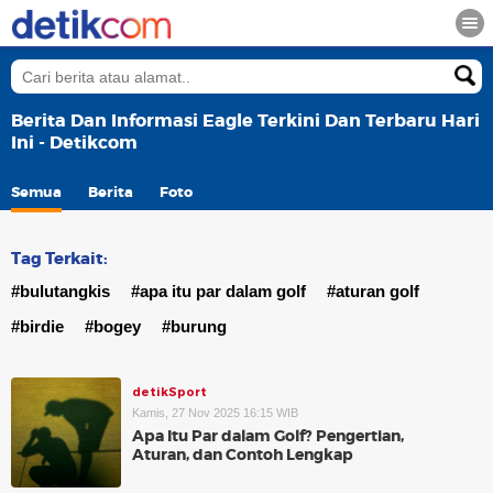
Berita Dan Informasi Eagle Terkini Dan Terbaru Hari
Ini - Detikcom
Semua
Berita
Foto
Tag Terkait:
#bulutangkis
#apa itu par dalam golf
#aturan golf
#birdie
#bogey
#burung
detikSport
Kamis, 27 Nov 2025 16:15 WIB
Apa Itu Par dalam Golf? Pengertian,
Aturan, dan Contoh Lengkap