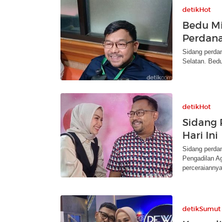
detikHot
Bedu Mi
Perdana
Sidang perdan
Selatan. Bedu
detikHot
Sidang 
Hari Ini
Sidang perdan
Pengadilan A
perceraiannya
detikSumut