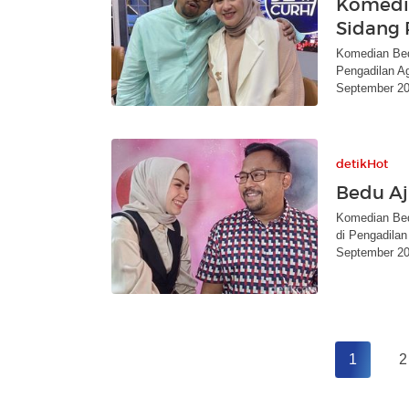
Komedia
Sidang 
Komedian Bedu
Pengadilan A
September 20
detikHot
Bedu Aju
Komedian Bedu
di Pengadilan
September 20
1
2