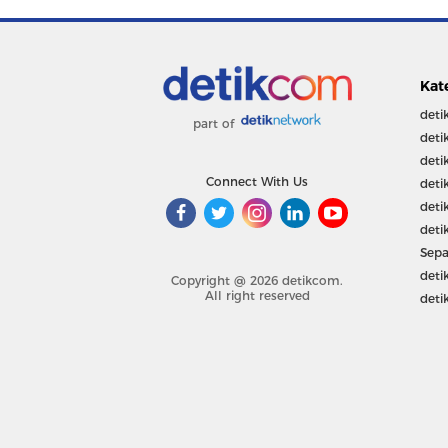
Kat
deti
part of
deti
deti
Connect With Us
deti
deti
deti
Sepa
deti
Copyright @ 2026 detikcom.
All right reserved
deti