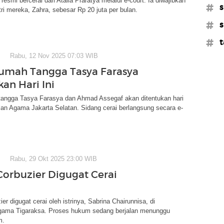
esmi bercerai dari Atalia Praratya melalui e-court. Ia diwajibkan
#s
ri mereka, Zahra, sebesar Rp 20 juta per bulan.
#s
#t
Rabu, 12 Nov 2025 07:03 WIB
umah Tangga Tasya Farasya
an Hari Ini
tangga Tasya Farasya dan Ahmad Assegaf akan ditentukan hari
ilan Agama Jakarta Selatan. Sidang cerai berlangsung secara e-
Rabu, 29 Okt 2025 23:00 WIB
orbuzier Digugat Cerai
er digugat cerai oleh istrinya, Sabrina Chairunnisa, di
gama Tigaraksa. Proses hukum sedang berjalan menunggu
m.