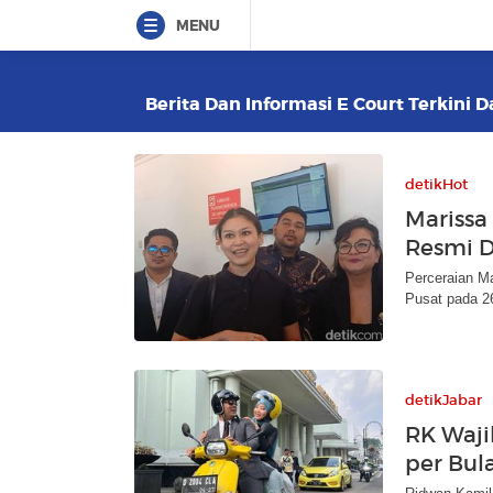
MENU
Berita Dan Informasi E Court Terkini D
detikHot
Marissa
Resmi D
Perceraian Ma
Pusat pada 26
detikJabar
RK Waji
per Bula