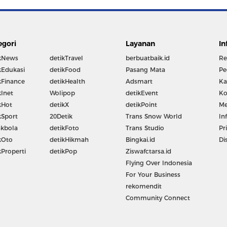
egori
Layanan
In
kNews
detikTravel
berbuatbaik.id
Re
kEdukasi
detikFood
Pasang Mata
Pe
kFinance
detikHealth
Adsmart
Ka
kInet
Wolipop
detikEvent
Ko
kHot
detikX
detikPoint
Me
kSport
20Detik
Trans Snow World
In
kbola
detikFoto
Trans Studio
Pr
kOto
detikHikmah
Bingkai.id
Di
kProperti
detikPop
Ziswafctarsa.id
Flying Over Indonesia
For Your Business
rekomendit
Community Connect