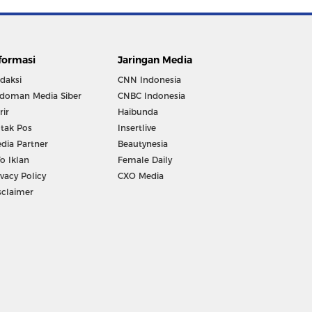
formasi
Jaringan Media
daksi
CNN Indonesia
doman Media Siber
CNBC Indonesia
rir
Haibunda
tak Pos
Insertlive
dia Partner
Beautynesia
fo Iklan
Female Daily
ivacy Policy
CXO Media
sclaimer