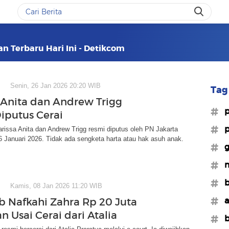
an Terbaru Hari Ini - Detikcom
Senin, 26 Jan 2026 20:20 WIB
Tag 
 Anita dan Andrew Trigg
#p
iputus Cerai
#p
rissa Anita dan Andrew Trigg resmi diputus oleh PN Jakarta
 Januari 2026. Tidak ada sengketa harta atau hak asuh anak.
#g
#
#b
Kamis, 08 Jan 2026 11:20 WIB
#a
b Nafkahi Zahra Rp 20 Juta
n Usai Cerai dari Atalia
#