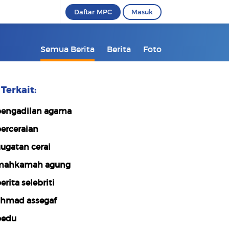
Daftar MPC
Masuk
Semua Berita
Berita
Foto
Terkait:
engadilan agama
erceraian
ugatan cerai
mahkamah agung
erita selebriti
hmad assegaf
bedu