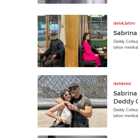
detikJatim
Sabrina
Deddy Corbuzi
tahun menikah
detikHot
Sabrina
Deddy C
Deddy Corbuzi
tahun menikah