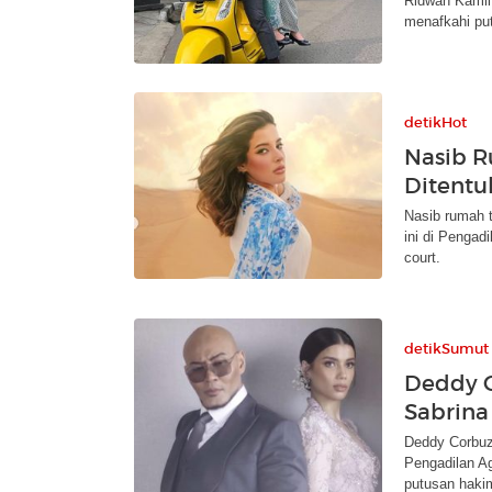
Ridwan Kamil r
menafkahi put
detikHot
Nasib R
Ditentuk
Nasib rumah 
ini di Pengad
court.
detikSumut
Deddy C
Sabrina
Deddy Corbuzi
Pengadilan A
putusan haki