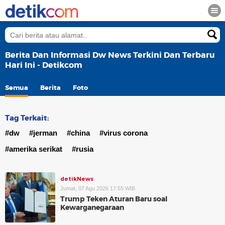
Berita Dan Informasi Dw News Terkini Dan Terbaru
Hari Ini - Detikcom
Semua
Berita
Foto
Tag Terkait:
#dw
#jerman
#china
#virus corona
#amerika serikat
#rusia
detikNews
Jumat, 07 Agu 2026 17:55 WIB
Trump Teken Aturan Baru soal
Kewarganegaraan