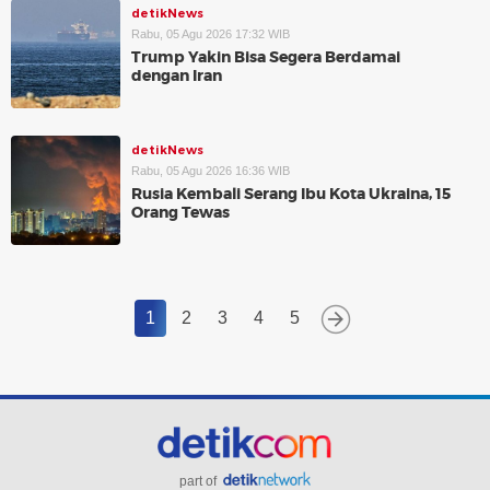
detikNews
Rabu, 05 Agu 2026 17:32 WIB
Trump Yakin Bisa Segera Berdamai
dengan Iran
detikNews
Rabu, 05 Agu 2026 16:36 WIB
Rusia Kembali Serang Ibu Kota Ukraina, 15
Orang Tewas
1
2
3
4
5
part of