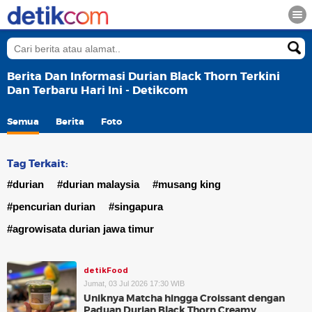
Berita Dan Informasi Durian Black Thorn Terkini
Dan Terbaru Hari Ini - Detikcom
Semua
Berita
Foto
Tag Terkait:
#durian
#durian malaysia
#musang king
#pencurian durian
#singapura
#agrowisata durian jawa timur
detikFood
Jumat, 03 Jul 2026 17:30 WIB
Uniknya Matcha hingga Croissant dengan
Paduan Durian Black Thorn Creamy