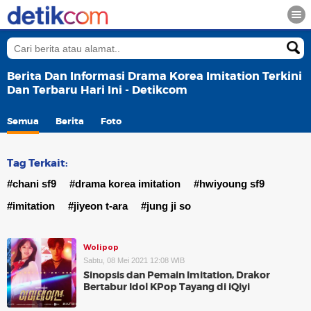
Berita Dan Informasi Drama Korea Imitation Terkini
Dan Terbaru Hari Ini - Detikcom
Semua
Berita
Foto
Tag Terkait:
#chani sf9
#drama korea imitation
#hwiyoung sf9
#imitation
#jiyeon t-ara
#jung ji so
Wolipop
Sabtu, 08 Mei 2021 12:08 WIB
Sinopsis dan Pemain Imitation, Drakor
Bertabur Idol KPop Tayang di iQiyi