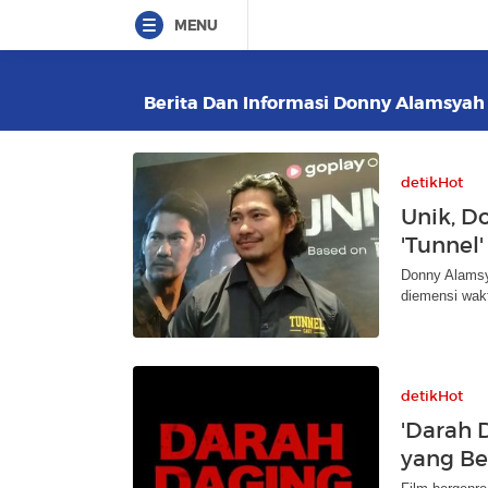
MENU
Berita Dan Informasi Donny Alamsyah T
detikHot
Unik, D
'Tunnel'
Donny Alamsya
diemensi wakt
detikHot
'Darah 
yang B