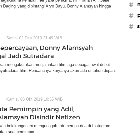
 laga-drama kembali menyapa penikmat film Tanah Air. Salah
#m
h Daging' yang dibintangi Aryo Bayu, Donny Alamsyah hingga
.
#p
#s
Senin, 02 Des 2019 21:49 WIB
epercayaan, Donny Alamsyah
jal Jadi Sutradara
ah mengaku akan menjalankan film laga sebagai awal debut
yutradarai film. Rencananya karyanya akan ada di tahun depan.
Kamis, 03 Okt 2019 10:55 WIB
ta Pemimpin yang Adil,
lamsyah Disindir Netizen
ah belakangan ini mengunggah foto berupa doa di Instagram.
itan soal pemimpin.