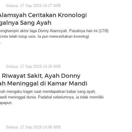
Selasa, 17 Sep 2019 16:27 WIB
lamsyah Ceritakan Kronologi
galnya Sang Ayah
nghampiri aktor laga Donny Alamsyah. Pasalnya hari ini (17/9)
cinta telah tutup usia. Ia pun menceritakan kronologi
.
Selasa, 17 Sep 2019 14:26 WIB
 Riwayat Sakit, Ayah Donny
h Meninggal di Kamar Mandi
ah mengaku kaget saat mendapatkan kabar sang ayah,
edi meninggal dunia. Padahal sebelumnya, ia tidak memiliki
 apapun.
Selasa, 17 Sep 2019 14:06 WIB