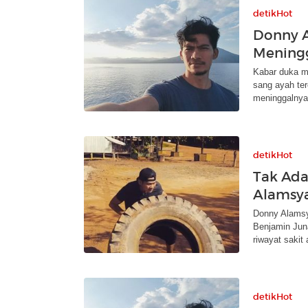
detikHot
Donny A
Mening
Kabar duka me
sang ayah ter
meninggalnya
detikHot
Tak Ada
Alamsya
Donny Alamsy
Benjamin Juna
riwayat sakit
detikHot