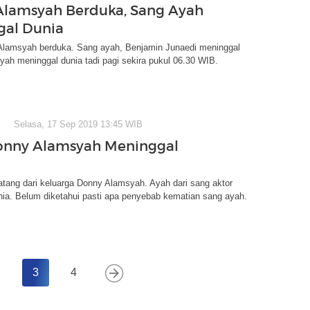
lamsyah Berduka, Sang Ayah
gal Dunia
Alamsyah berduka. Sang ayah, Benjamin Junaedi meninggal
yah meninggal dunia tadi pagi sekira pukul 06.30 WIB.
Selasa, 17 Sep 2019 13:45 WIB
onny Alamsyah Meninggal
tang dari keluarga Donny Alamsyah. Ayah dari sang aktor
nia. Belum diketahui pasti apa penyebab kematian sang ayah.
2
3
4