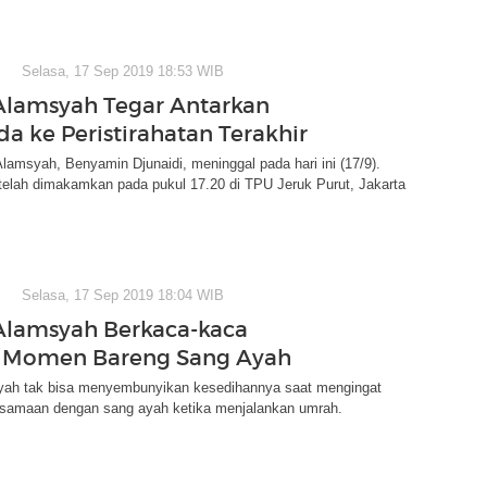
Selasa, 17 Sep 2019 18:53 WIB
lamsyah Tegar Antarkan
a ke Peristirahatan Terakhir
amsyah, Benyamin Djunaidi, meninggal pada hari ini (17/9).
telah dimakamkan pada pukul 17.20 di TPU Jeruk Purut, Jakarta
Selasa, 17 Sep 2019 18:04 WIB
lamsyah Berkaca-kaca
 Momen Bareng Sang Ayah
ah tak bisa menyembunyikan kesedihannya saat mengingat
amaan dengan sang ayah ketika menjalankan umrah.