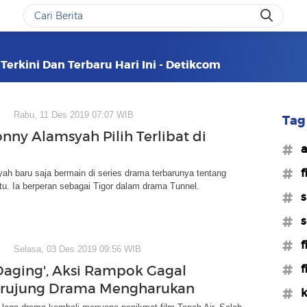
erkini Dan Terbaru Hari Ini - Detikcom
Rabu, 11 Des 2019 07:07 WIB
Tag 
onny Alamsyah Pilih Terlibat di
#a
#f
h baru saja bermain di series drama terbarunya tentang
u. Ia berperan sebagai Tigor dalam drama Tunnel.
#s
#s
#f
Selasa, 03 Des 2019 09:56 WIB
#f
Daging', Aksi Rampok Gagal
erujung Drama Mengharukan
#k