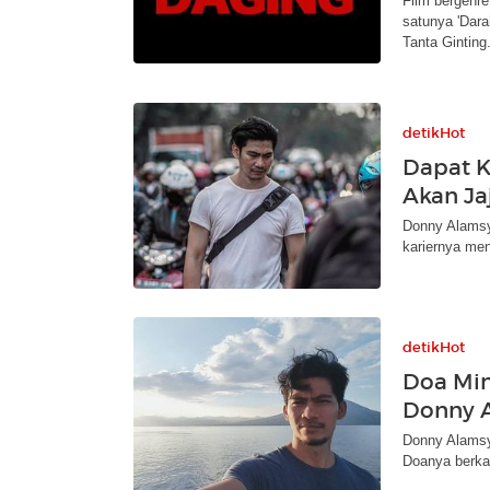
Film bergenre
satunya 'Dara
Tanta Ginting
detikHot
Dapat K
Akan Ja
Donny Alamsy
kariernya men
detikHot
Doa Min
Donny A
Donny Alamsy
Doanya berka