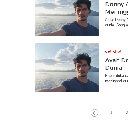
Donny A
Mening
Aktor Donny 
dunia. Sang a
detikHot
Ayah D
Dunia
Kabar duka da
meninggal du
1