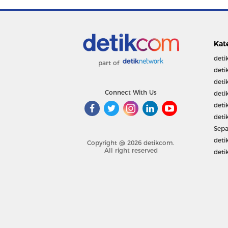
Kat
deti
part of
deti
deti
Connect With Us
deti
deti
deti
Sepa
deti
Copyright @ 2026 detikcom.
All right reserved
deti