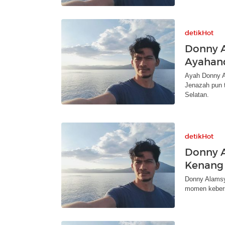
detikHot
Donny A
Ayahand
Ayah Donny Al
Jenazah pun 
Selatan.
detikHot
Donny A
Kenang
Donny Alamsy
momen kebers