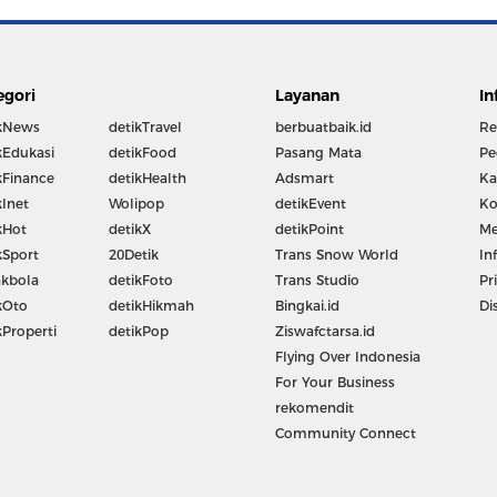
egori
Layanan
In
kNews
detikTravel
berbuatbaik.id
Re
kEdukasi
detikFood
Pasang Mata
Pe
kFinance
detikHealth
Adsmart
Ka
kInet
Wolipop
detikEvent
Ko
kHot
detikX
detikPoint
Me
kSport
20Detik
Trans Snow World
In
kbola
detikFoto
Trans Studio
Pr
kOto
detikHikmah
Bingkai.id
Di
kProperti
detikPop
Ziswafctarsa.id
Flying Over Indonesia
For Your Business
rekomendit
Community Connect