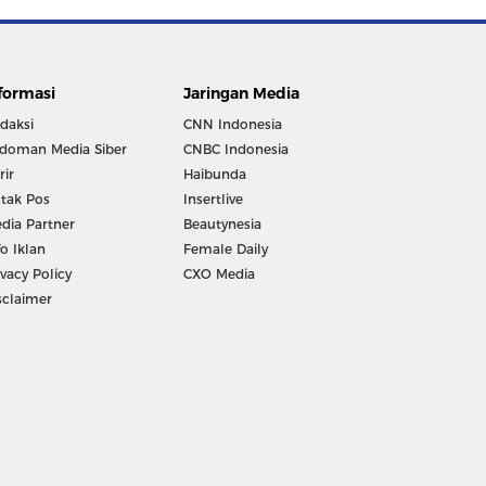
formasi
Jaringan Media
daksi
CNN Indonesia
doman Media Siber
CNBC Indonesia
rir
Haibunda
tak Pos
Insertlive
dia Partner
Beautynesia
fo Iklan
Female Daily
ivacy Policy
CXO Media
sclaimer