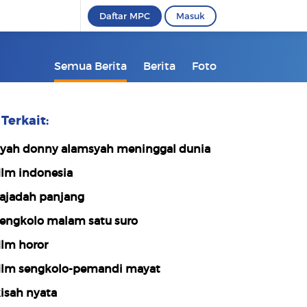
Daftar MPC
Masuk
Semua Berita
Berita
Foto
Terkait:
yah donny alamsyah meninggal dunia
ilm indonesia
ajadah panjang
engkolo malam satu suro
ilm horor
ilm sengkolo-pemandi mayat
isah nyata