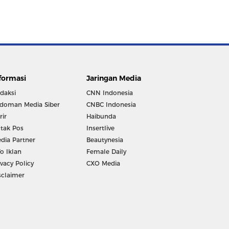
formasi
Jaringan Media
daksi
CNN Indonesia
doman Media Siber
CNBC Indonesia
rir
Haibunda
tak Pos
Insertlive
dia Partner
Beautynesia
fo Iklan
Female Daily
ivacy Policy
CXO Media
sclaimer