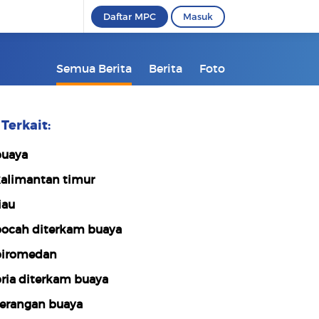
Daftar MPC
Masuk
Semua Berita
Berita
Foto
Terkait:
uaya
alimantan timur
iau
ocah diterkam buaya
iromedan
ria diterkam buaya
erangan buaya