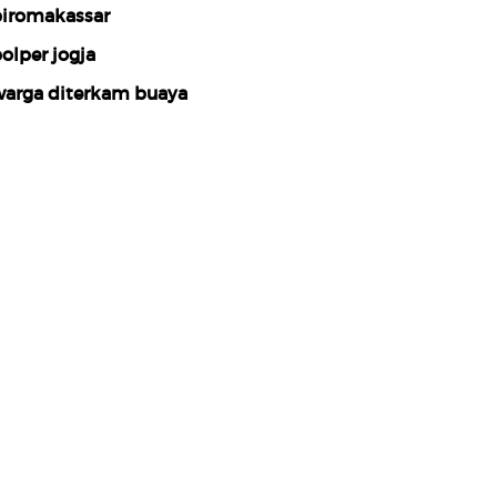
iromakassar
olper jogja
arga diterkam buaya