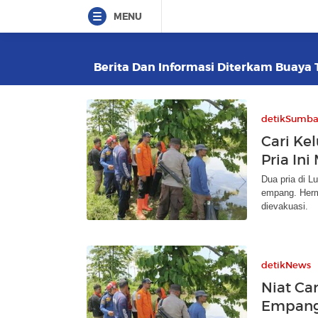
MENU
Berita Dan Informasi Diterkam Buaya T
detikSumba
Cari Ke
Pria In
Dua pria di L
empang. Herm
dievakuasi.
detikNews
Niat Ca
Empang,