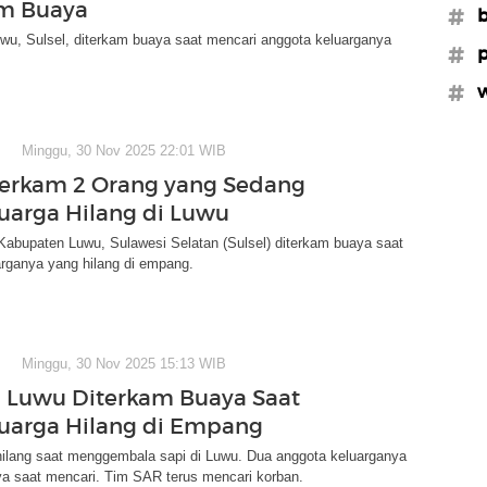
am Buaya
#b
uwu, Sulsel, diterkam buaya saat mencari anggota keluarganya
#p
#w
Minggu, 30 Nov 2025 22:01 WIB
erkam 2 Orang yang Sedang
luarga Hilang di Luwu
Kabupaten Luwu, Sulawesi Selatan (Sulsel) diterkam buaya saat
rganya yang hilang di empang.
Minggu, 30 Nov 2025 15:13 WIB
di Luwu Diterkam Buaya Saat
luarga Hilang di Empang
hilang saat menggembala sapi di Luwu. Dua anggota keluarganya
ya saat mencari. Tim SAR terus mencari korban.