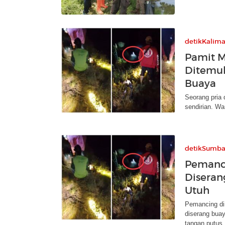
detikKalim
Pamit M
Ditemuk
Buaya
Seorang pria
sendirian. W
detikSumba
Pemanc
Diseran
Utuh
Pemancing di
diserang buay
tangan putus.