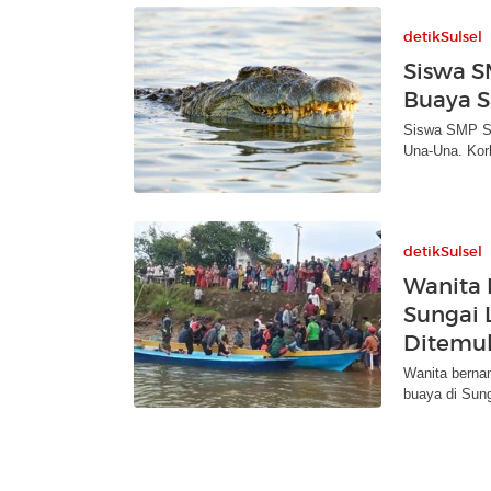
detikSulsel
Siswa S
Buaya S
Siswa SMP SL 
Una-Una. Kor
detikSulsel
Wanita 
Sungai 
Ditemu
Wanita bernam
buaya di Sung