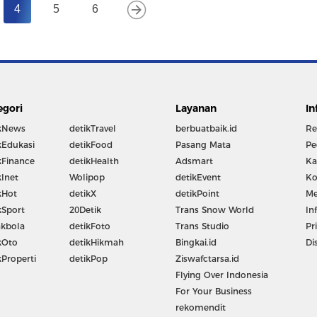
4
5
6
egori
Layanan
In
kNews
detikTravel
berbuatbaik.id
Re
kEdukasi
detikFood
Pasang Mata
Pe
kFinance
detikHealth
Adsmart
Ka
kInet
Wolipop
detikEvent
Ko
kHot
detikX
detikPoint
Me
kSport
20Detik
Trans Snow World
In
kbola
detikFoto
Trans Studio
Pr
kOto
detikHikmah
Bingkai.id
Di
kProperti
detikPop
Ziswafctarsa.id
Flying Over Indonesia
For Your Business
rekomendit