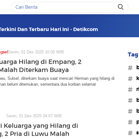
erkini Dan Terbaru Hari Ini - Detikcom
gsel
Senin, 01 Des 2025 10:00 WIB
Tag 
luarga Hilang di Empang, 2
#b
i Malah Diterkam Buaya
#k
uwu, Sulsel, diterkam buaya saat mencari Herman yang hilang di
an belum ditemukan, sementara dua korban selamat
#r
#b
#b
Senin, 01 Des 2025 04:07 WIB
#p
ri Keluarga yang Hilang di
#s
 2 Pria di Luwu Malah