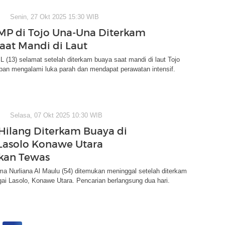
Senin, 27 Okt 2025 15:30 WIB
MP di Tojo Una-Una Diterkam
aat Mandi di Laut
(13) selamat setelah diterkam buaya saat mandi di laut Tojo
ban mengalami luka parah dan mendapat perawatan intensif.
Selasa, 07 Okt 2025 10:30 WIB
Hilang Diterkam Buaya di
Lasolo Konawe Utara
kan Tewas
a Nurliana Al Maulu (54) ditemukan meninggal setelah diterkam
ai Lasolo, Konawe Utara. Pencarian berlangsung dua hari.