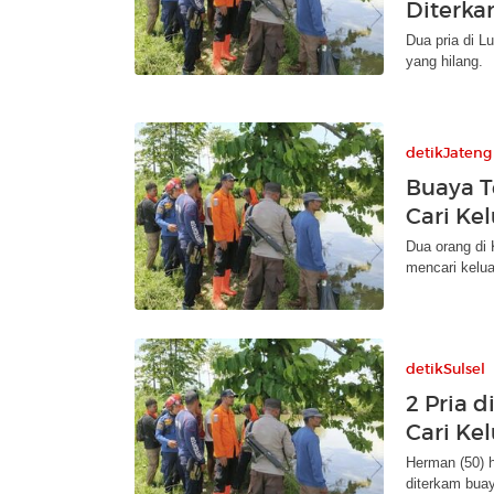
Diterk
Dua pria di L
yang hilang.
detikJateng
Buaya T
Cari Ke
Dua orang di 
mencari kelua
detikSulsel
2 Pria 
Cari Ke
Herman (50) 
diterkam bua