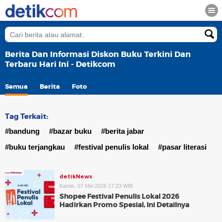
Berita Dan Informasi Diskon Buku Terkini Dan
Terbaru Hari Ini - Detikcom
Semua
Berita
Foto
Tag Terkait:
#bandung
#bazar buku
#berita jabar
#buku terjangkau
#festival penulis lokal
#pasar literasi
detikNews
Kamis, 07 Mei 2026 17:23 WIB
Shopee Festival Penulis Lokal 2026
Hadirkan Promo Spesial, Ini Detailnya