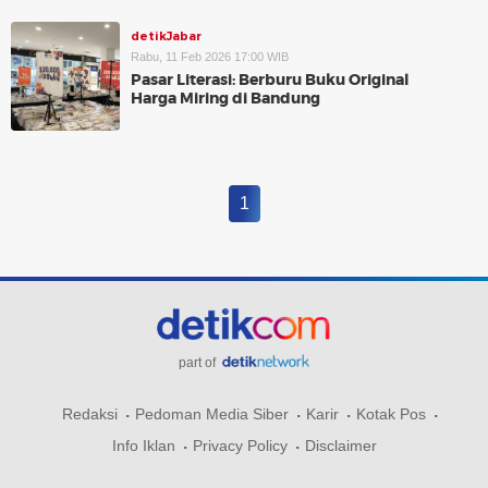
detikJabar
Rabu, 11 Feb 2026 17:00 WIB
Pasar Literasi: Berburu Buku Original
Harga Miring di Bandung
1
part of
Redaksi
Pedoman Media Siber
Karir
Kotak Pos
Info Iklan
Privacy Policy
Disclaimer