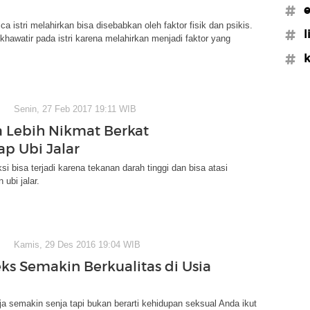
#e
a istri melahirkan bisa disebabkan oleh faktor fisik dan psikis.
#l
khawatir pada istri karena melahirkan menjadi faktor yang
#k
Senin, 27 Feb 2017 19:11 WIB
a Lebih Nikmat Berkat
ap Ubi Jalar
si bisa terjadi karena tekanan darah tinggi dan bisa atasi
ubi jalar.
Kamis, 29 Des 2016 19:04 WIB
eks Semakin Berkualitas di Usia
ja semakin senja tapi bukan berarti kehidupan seksual Anda ikut