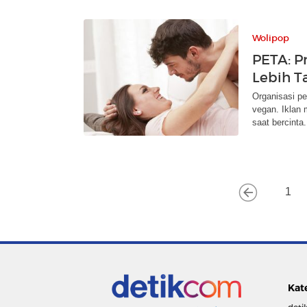
Wolipop
PETA: P
Lebih T
Organisasi p
vegan. Iklan
saat bercinta.
1
Kat