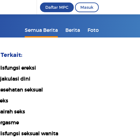
Daftar MPC
Masuk
Semua Berita
Berita
Foto
Terkait:
isfungsi ereksi
jakulasi dini
esehatan seksual
eks
airah seks
rgasme
isfungsi seksual wanita