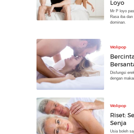
Loyo
Mr P loyo pasc
Rasa iba dan 
dominan.
Wolipop
Bercint
Bersant
Disfungsi erek
dengan makan 
Wolipop
Riset: S
Senja
Usia boleh sa