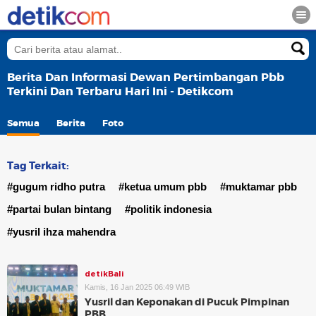
Berita Dan Informasi Dewan Pertimbangan Pbb
Terkini Dan Terbaru Hari Ini - Detikcom
Semua
Berita
Foto
Tag Terkait:
#gugum ridho putra
#ketua umum pbb
#muktamar pbb
#partai bulan bintang
#politik indonesia
#yusril ihza mahendra
detikBali
Kamis, 16 Jan 2025 06:49 WIB
Yusril dan Keponakan di Pucuk Pimpinan
PBB