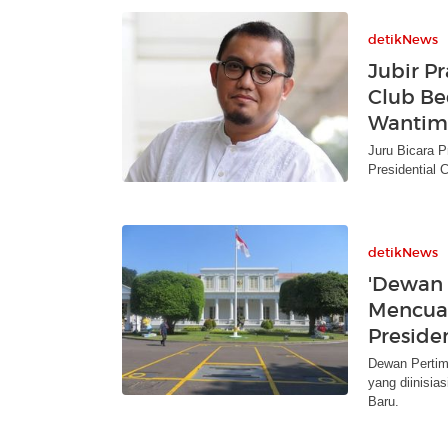
detikNews
Jubir P
Club B
Wantim
Juru Bicara 
Presidential 
detikNews
'Dewan
Mencua
Preside
Dewan Pertimb
yang diinisia
Baru.