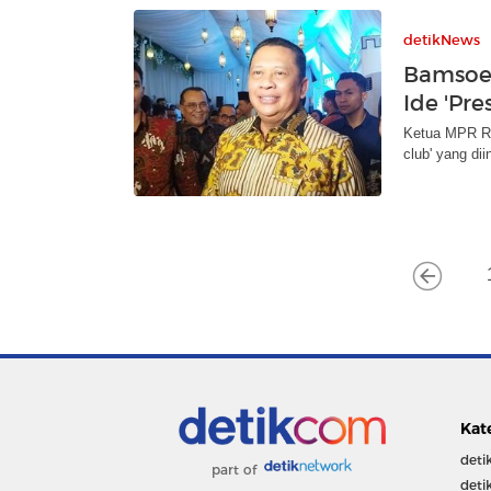
detikNews
Bamsoe
Ide 'Pre
Ketua MPR RI
club' yang di
Kat
deti
part of
deti