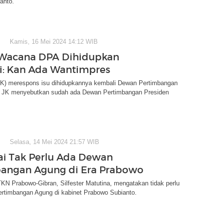
anto.
Kamis, 16 Mei 2024 14:12 WIB
 Wacana DPA Dihidupkan
: Kan Ada Wantimpres
(JK) merespons isu dihidupkannya kembali Dewan Pertimbangan
 JK menyebutkan sudah ada Dewan Pertimbangan Presiden
.
Selasa, 14 Mei 2024 21:57 WIB
ai Tak Perlu Ada Dewan
angan Agung di Era Prabowo
KN Prabowo-Gibran, Silfester Matutina, mengatakan tidak perlu
rtimbangan Agung di kabinet Prabowo Subianto.