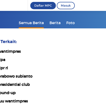
Daftar MPC
Masuk
Semua Berita
Berita
Foto
Terkait:
antimpres
dpa
pr ri
rabowo subianto
residential club
ound-up
uu wantimpres