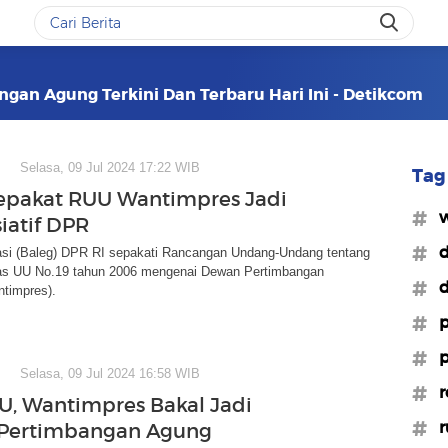
gan Agung Terkini Dan Terbaru Hari Ini - Detikcom
Selasa, 09 Jul 2024 17:22 WIB
Tag 
epakat RUU Wantimpres Jadi
#w
siatif DPR
#
asi (Baleg) DPR RI sepakati Rancangan Undang-Undang tentang
as UU No.19 tahun 2006 mengenai Dewan Pertimbangan
#d
ntimpres).
#p
#p
Selasa, 09 Jul 2024 16:58 WIB
#r
UU, Wantimpres Bakal Jadi
#r
Pertimbangan Agung