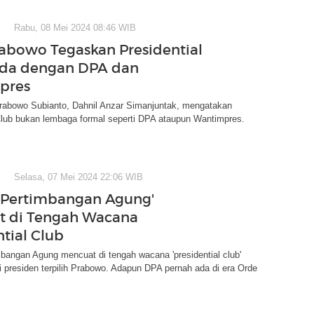
Rabu, 08 Mei 2024 08:46 WIB
rabowo Tegaskan Presidential
eda dengan DPA dan
pres
Prabowo Subianto, Dahnil Anzar Simanjuntak, mengatakan
Club bukan lembaga formal seperti DPA ataupun Wantimpres.
Selasa, 07 Mei 2024 22:06 WIB
 Pertimbangan Agung'
t di Tengah Wacana
ntial Club
angan Agung mencuat di tengah wacana 'presidential club'
si presiden terpilih Prabowo. Adapun DPA pernah ada di era Orde