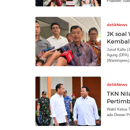
Prabowo Subi
detikNews
JK soal
Kembali
Jusuf Kalla 
Agung (DPA).
(Wantimpres)
detikNews
TKN Nil
Pertimb
Wakil Ketua T
ada Dewan Pe