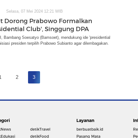
Selasa, 07 Mei 2024 12:21 WIB
t Dorong Prabowo Formalkan
sidential Club', Singgung DPA
, Bambang Soesatyo (Bamsoet), mendukung ide 'presidential
inisiasi presiden terpilih Prabowo Subianto agar dilembagakan.
1
2
3
egori
Layanan
In
kNews
detikTravel
berbuatbaik.id
Re
kEdukasi
detikFood
Pasang Mata
Pe