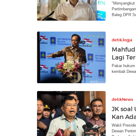
"Menyangkut 
Pertimbangan
Baleg DPR S
detikJogja
Mahfud 
Lagi Ter
Pakar hukum t
kembali Dewa
detikNews
JK soal
Kan Ada
Wakil Preside
Dewan Pertim