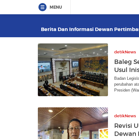
MENU
Berita Dan Informasi Dewan Pertimban
detikNews
Baleg S
Usul Ini
Badan Legisl
perubahan at
Presiden (Wa
detikNews
Revisi 
Dewan 