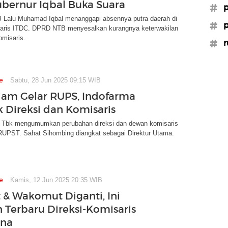
ubernur Iqbal Buka Suara
#p
 Lalu Muhamad Iqbal menanggapi absennya putra daerah di
#p
ris ITDC. DPRD NTB menyesalkan kurangnya keterwakilan
omisaris.
#r
e
Sabtu, 28 Jun 2025 09:15 WIB
am Gelar RUPS, Indofarma
Direksi dan Komisaris
 Tbk mengumumkan perubahan direksi dan dewan komisaris
 RUPST. Sahat Sihombing diangkat sebagai Direktur Utama.
e
Kamis, 12 Jun 2025 20:35 WIB
 & Wakomut Diganti, Ini
 Terbaru Direksi-Komisaris
ina