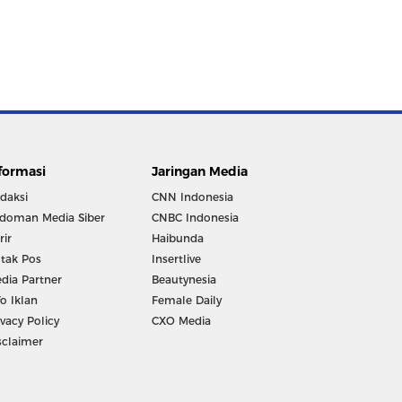
formasi
Jaringan Media
daksi
CNN Indonesia
doman Media Siber
CNBC Indonesia
rir
Haibunda
tak Pos
Insertlive
dia Partner
Beautynesia
fo Iklan
Female Daily
ivacy Policy
CXO Media
sclaimer