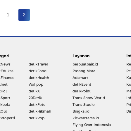
1
2
egori
Layanan
In
kNews
detikTravel
berbuatbaik.id
Re
kEdukasi
detikFood
Pasang Mata
Pe
kFinance
detikHealth
Adsmart
Ka
kInet
Wolipop
detikEvent
Ko
kHot
detikX
detikPoint
Me
kSport
20Detik
Trans Snow World
In
kbola
detikFoto
Trans Studio
Pr
kOto
detikHikmah
Bingkai.id
Di
kProperti
detikPop
Ziswafctarsa.id
Flying Over Indonesia