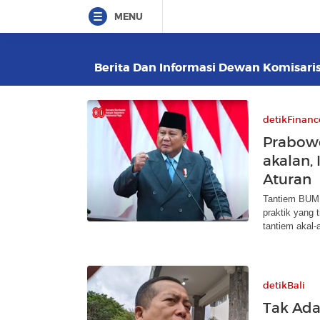
MENU
Berita Dan Informasi Dewan Komisaris 
detikFinanc
Prabowo
akalan,
Aturan
Tantiem BUMN 
praktik yang
tantiem akal-
detikBali
Tak Ada