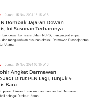
e
Jumat, 15 Nov 2024 18:15 WIB
LN Rombak Jajaran Dewan
is, Ini Susunan Terbarunya
mbak dewan komisaris dalam RUPS, mengangkat empat
ru dan mengukuhkan susunan direksi. Darmawan Prasodjo tetap
tur Utama.
e
Jumat, 15 Nov 2024 06:35 WIB
hohir Angkat Darmawan
 Jadi Dirut PLN Lagi, Tunjuk 4
is Baru
h jajaran Dewan Komisaris dan mengangkat Darmawan
ali sebagai Direktur Utama.