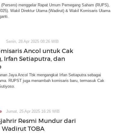
a (Persero) menggelar Rapat Umum Pemegang Saham (RUPS),
025). Wakil Direktur Utama (Wadirut) & Wakil Komisaris Utama
anti.
Senin, 28 Apr 2025 08:26 WIB
omisaris Ancol untuk Cak
 Irfan Setiaputra, dan
o
an Jaya Ancol Tbk mengangkat Irfan Setiaputra sebagai
ama. RUPST juga menambah komisaris baru, termasuk Cak
Sutiyoso.
e
Jumat, 25 Apr 2025 16:26 WIB
jahrir Resmi Mundur dari
 Wadirut TOBA