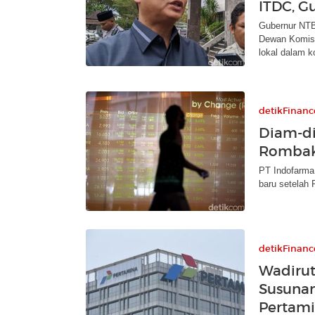
ITDC, G
Gubernur NTB
Dewan Komisa
lokal dalam k
detikFinanc
Diam-di
Rombak 
PT Indofarma
baru setelah
detikFinanc
Wadirut
Susunan
Pertam