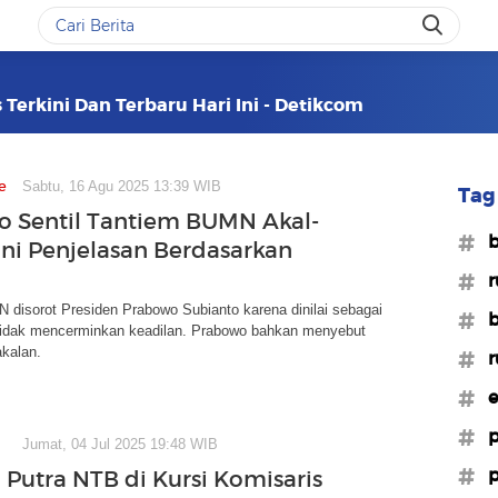
Terkini Dan Terbaru Hari Ini - Detikcom
e
Sabtu, 16 Agu 2025 13:39 WIB
Tag 
 Sentil Tantiem BUMN Akal-
#
 Ini Penjelasan Berdasarkan
#r
disorot Presiden Prabowo Subianto karena dinilai sebagai
#b
 tidak mencerminkan keadilan. Prabowo bahkan menyebut
akalan.
#r
#e
#p
Jumat, 04 Jul 2025 19:48 WIB
#p
 Putra NTB di Kursi Komisaris