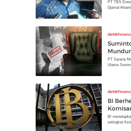
PT TBS Energ
Djamal Attami
detikFinanc
Sumint
Mundur 
PT Sarana Mul
Utama Sumint
detikFinanc
BI Berh
Komisa
BI menetapka
setingkat Asi