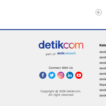
Kat
deti
part of
deti
deti
Connect With Us
deti
deti
deti
Sepa
deti
Copyright @ 2026 detikcom.
All right reserved
deti