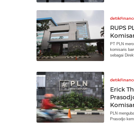
detikFinanc
RUPS P
Komisar
PT PLN mero
komisaris ba
sebagai Direk
detikFinanc
Erick T
Prasodjo
Komisar
PLN menguba
Prasodjo kemb