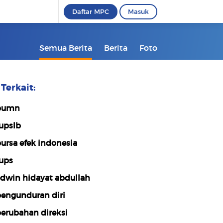
Daftar MPC
Masuk
Semua Berita
Berita
Foto
Terkait:
bumn
upslb
ursa efek indonesia
ups
dwin hidayat abdullah
engunduran diri
erubahan direksi