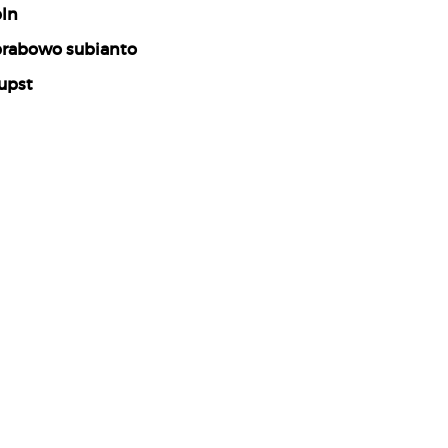
ln
rabowo subianto
upst