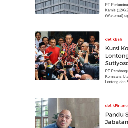
PT Pertamin
Kamis (12/6/2
(Wakomut) dig
detikBali
Kursi K
Lontong,
Sutiyos
PT Pembangun
Komisaris Ut
Lontong dan 
detikFinanc
Pandu S
Jabatan