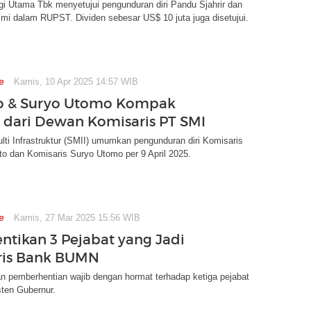
i Utama Tbk menyetujui pengunduran diri Pandu Sjahrir dan
mi dalam RUPST. Dividen sebesar US$ 10 juta juga disetujui.
e
Kamis, 10 Apr 2025 14:57 WIB
o & Suryo Utomo Kompak
dari Dewan Komisaris PT SMI
ti Infrastruktur (SMII) umumkan pengunduran diri Komisaris
o dan Komisaris Suryo Utomo per 9 April 2025.
e
Kamis, 27 Mar 2025 15:56 WIB
entikan 3 Pejabat yang Jadi
ris Bank BUMN
n pemberhentian wajib dengan hormat terhadap ketiga pejabat
sten Gubernur.