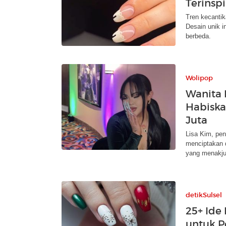
Terinspi
Tren kecantika
Desain unik 
berbeda.
Wolipop
Wanita I
Habiska
Juta
Lisa Kim, pen
menciptakan 
yang menakju
detikSulsel
25+ Ide 
untuk P