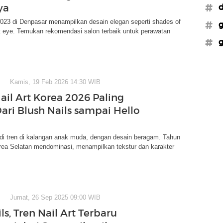
ya
#d
 2023 di Denpasar menampilkan desain elegan seperti shades of
#g
t eye. Temukan rekomendasi salon terbaik untuk perawatan
#g
Kamis, 19 Feb 2026 14:30 WIB
ail Art Korea 2026 Paling
Dari Blush Nails sampai Hello
 jadi tren di kalangan anak muda, dengan desain beragam. Tahun
rea Selatan mendominasi, menampilkan tekstur dan karakter
Jumat, 26 Sep 2025 09:00 WIB
ls, Tren Nail Art Terbaru