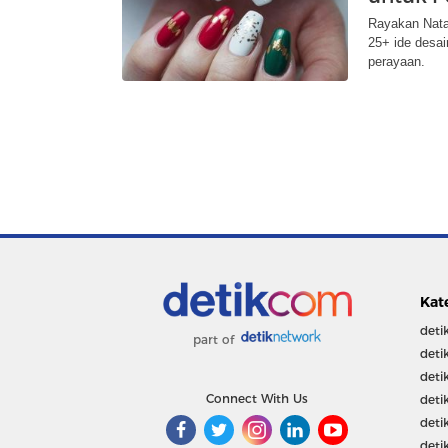
Rayakan Natal
25+ ide desa
perayaan.
Kat
deti
part of
deti
deti
Connect With Us
deti
deti
deti