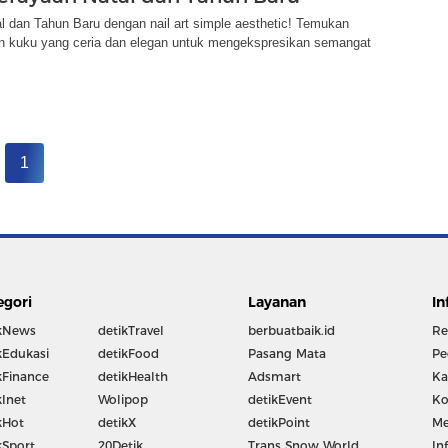
 dan Tahun Baru dengan nail art simple aesthetic! Temukan
in kuku yang ceria dan elegan untuk mengekspresikan semangat
1
egori
Layanan
In
kNews
detikTravel
berbuatbaik.id
Re
kEdukasi
detikFood
Pasang Mata
Pe
kFinance
detikHealth
Adsmart
Ka
kInet
Wolipop
detikEvent
Ko
kHot
detikX
detikPoint
Me
kSport
20Detik
Trans Snow World
In