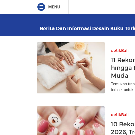
MENU
Berita Dan Informasi Desain Kuku Terk
detikBali
11 Reko
hingga P
Muda
Temukan tren 
terbaik untu
detikBali
10 Reko
2026, T