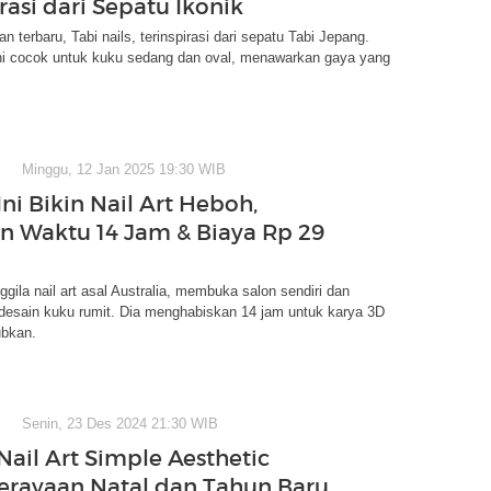
rasi dari Sepatu Ikonik
n terbaru, Tabi nails, terinspirasi dari sepatu Tabi Jepang.
ini cocok untuk kuku sedang dan oval, menawarkan gaya yang
Minggu, 12 Jan 2025 19:30 WIB
ni Bikin Nail Art Heboh,
n Waktu 14 Jam & Biaya Rp 29
ggila nail art asal Australia, membuka salon sendiri dan
desain kuku rumit. Dia menghabiskan 14 jam untuk karya 3D
bkan.
Senin, 23 Des 2024 21:30 WIB
Nail Art Simple Aesthetic
erayaan Natal dan Tahun Baru