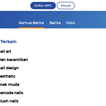
Daftar MPC
Masuk
Semua Berita
Berita
Foto
Terkait:
ail art
ren kecantikan
ail design
esthetic
nak muda
arcode nails
lush nails