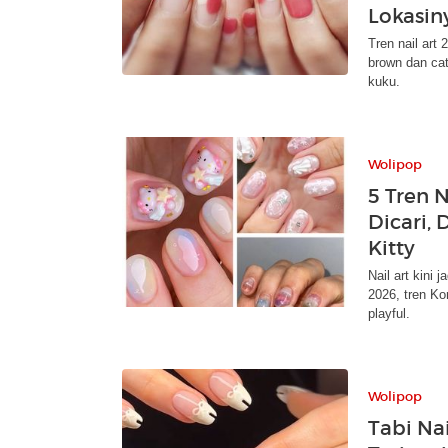
Lokasin
Tren nail art
brown dan ca
kuku.
Wolipop
5 Tren N
Dicari, 
Kitty
Nail art kini
2026, tren Ko
playful.
Wolipop
Tabi Nai