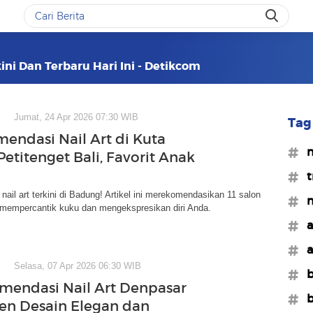
ini Dan Terbaru Hari Ini - Detikcom
Jumat, 24 Apr 2026 07:30 WIB
Tag 
mendasi Nail Art di Kuta
#n
etitenget Bali, Favorit Anak
#t
nail art terkini di Badung! Artikel ini merekomendasikan 11 salon
#n
k mempercantik kuku dan mengekspresikan diri Anda.
#a
#a
Selasa, 07 Apr 2026 06:30 WIB
#b
mendasi Nail Art Denpasar
#b
ren Desain Elegan dan