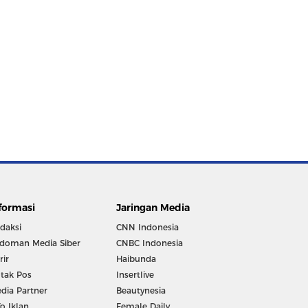
formasi
Jaringan Media
daksi
CNN Indonesia
doman Media Siber
CNBC Indonesia
rir
Haibunda
tak Pos
Insertlive
dia Partner
Beautynesia
fo Iklan
Female Daily