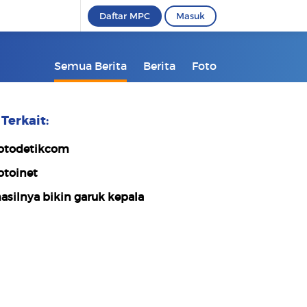
Daftar MPC
Masuk
Semua Berita
Berita
Foto
Terkait:
otodetikcom
otoinet
asilnya bikin garuk kepala