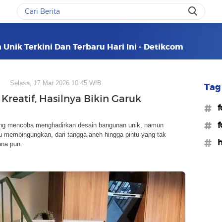
Unik Terkini Dan Terbaru Hari Ini - Detikcom
Selasa, 17 Mar 2026 10:45 WIB
Tag 
Kreatif, Hasilnya Bikin Garuk
#f
#f
ng mencoba menghadirkan desain bangunan unik, namun
ru membingungkan, dari tangga aneh hingga pintu yang tak
#h
na pun.