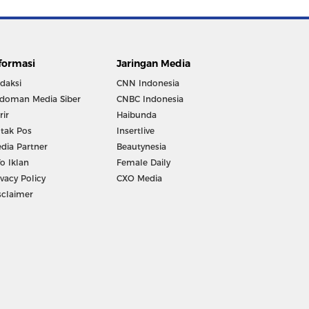
formasi
Jaringan Media
daksi
CNN Indonesia
doman Media Siber
CNBC Indonesia
rir
Haibunda
tak Pos
Insertlive
dia Partner
Beautynesia
fo Iklan
Female Daily
ivacy Policy
CXO Media
sclaimer