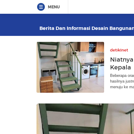
MENU
Berita Dan Informasi Desain Bangunan 
detikInet
Niatnya 
Kepala
Beberapa ora
hasilnya just
menuju ke ma