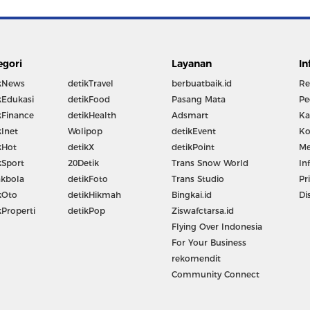
egori
Layanan
In
kNews
detikTravel
berbuatbaik.id
Re
kEdukasi
detikFood
Pasang Mata
Pe
kFinance
detikHealth
Adsmart
Ka
kInet
Wolipop
detikEvent
Ko
kHot
detikX
detikPoint
Me
kSport
20Detik
Trans Snow World
In
kbola
detikFoto
Trans Studio
Pr
kOto
detikHikmah
Bingkai.id
Di
kProperti
detikPop
Ziswafctarsa.id
Flying Over Indonesia
For Your Business
rekomendit
Community Connect