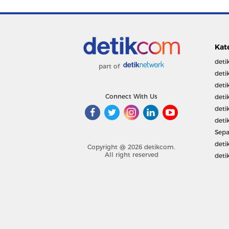
Kat
deti
part of
deti
deti
Connect With Us
deti
deti
deti
Sepa
deti
Copyright @ 2026 detikcom.
All right reserved
deti