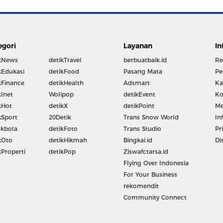
egori
Layanan
In
kNews
detikTravel
berbuatbaik.id
Re
kEdukasi
detikFood
Pasang Mata
Pe
kFinance
detikHealth
Adsmart
Ka
kInet
Wolipop
detikEvent
Ko
kHot
detikX
detikPoint
Me
kSport
20Detik
Trans Snow World
In
kbola
detikFoto
Trans Studio
Pr
kOto
detikHikmah
Bingkai.id
Di
kProperti
detikPop
Ziswafctarsa.id
Flying Over Indonesia
For Your Business
rekomendit
Community Connect