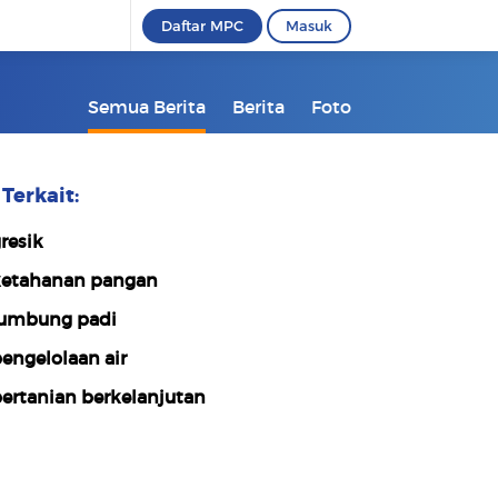
Daftar MPC
Masuk
Semua Berita
Berita
Foto
Terkait:
resik
etahanan pangan
umbung padi
engelolaan air
ertanian berkelanjutan