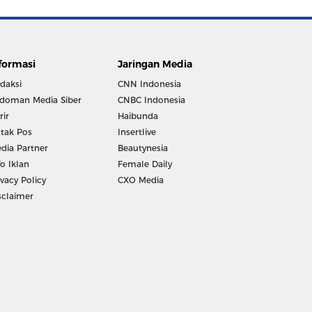
formasi
Jaringan Media
daksi
CNN Indonesia
doman Media Siber
CNBC Indonesia
rir
Haibunda
tak Pos
Insertlive
dia Partner
Beautynesia
fo Iklan
Female Daily
ivacy Policy
CXO Media
sclaimer