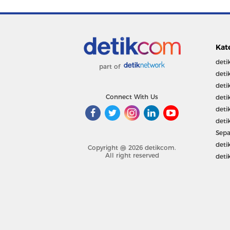
Kat
deti
part of
deti
deti
Connect With Us
deti
deti
deti
Sepa
deti
Copyright @ 2026 detikcom.
All right reserved
deti