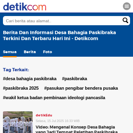
Berita Dan Informasi Desa Bahagia Paskibraka
Terkini Dan Terbaru Hari Ini - Detikcom
Semua
Berita
Foto
Tag Terkait:
#desa bahagia paskibraka
#paskibraka
#paskibraka 2025
#pasukan pengibar bendera pusaka
#wakil ketua badan pembinaan ideologi pancasila
detikEdu
Selasa, 15 Jul 2025 16:33 WIB
Video: Mengenal Konsep Desa Bahagia
yang Jadi Tempat Pelatihan Paskibraka