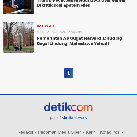
Trump Pecat Jaksa Agung AS Usai Ramai
Dikritik soal Epstein Files
detikEdu
Sabtu, 21 Mar 2026 13:00 WIB
Pemerintah AS Gugat Harvard, Dituding
Gagal Lindungi Mahasiswa Yahudi
1
part of
Redaksi
Pedoman Media Siber
Karir
Kotak Pos