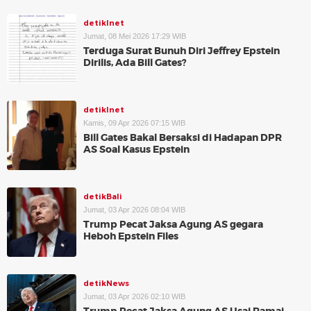
detikInet
Jumat, 08 Mei 2026 17:29 WIB
Terduga Surat Bunuh Diri Jeffrey Epstein
Dirilis, Ada Bill Gates?
detikInet
Kamis, 09 Apr 2026 07:15 WIB
Bill Gates Bakal Bersaksi di Hadapan DPR
AS Soal Kasus Epstein
detikBali
Jumat, 03 Apr 2026 08:04 WIB
Trump Pecat Jaksa Agung AS gegara
Heboh Epstein Files
detikNews
Jumat, 03 Apr 2026 02:10 WIB