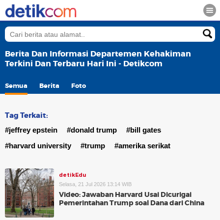
Berita Dan Informasi Departemen Kehakiman
Terkini Dan Terbaru Hari Ini - Detikcom
Semua
Berita
Foto
Tag Terkait:
#jeffrey epstein
#donald trump
#bill gates
#harvard university
#trump
#amerika serikat
detikEdu
Selasa, 21 Jul 2026 13:14 WIB
Video: Jawaban Harvard Usai Dicurigai
Pemerintahan Trump soal Dana dari China