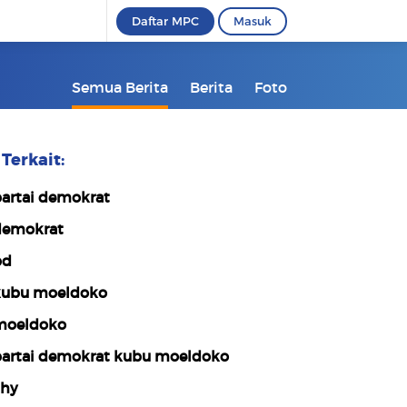
Daftar MPC
Masuk
Semua Berita
Berita
Foto
Terkait:
artai demokrat
emokrat
pd
ubu moeldoko
oeldoko
artai demokrat kubu moeldoko
hy