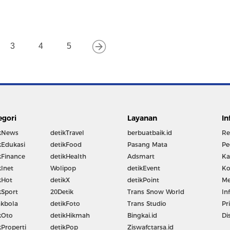
3
4
5
egori
Layanan
In
kNews
detikTravel
berbuatbaik.id
Re
kEdukasi
detikFood
Pasang Mata
Pe
kFinance
detikHealth
Adsmart
Ka
kInet
Wolipop
detikEvent
Ko
kHot
detikX
detikPoint
Me
kSport
20Detik
Trans Snow World
In
kbola
detikFoto
Trans Studio
Pr
kOto
detikHikmah
Bingkai.id
Di
kProperti
detikPop
Ziswafctarsa.id