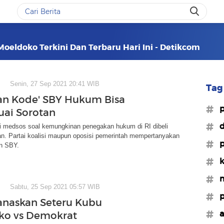
oeldoko Terkini Dan Terbaru Hari Ini - Detikcom
Senin, 27 Sep 2021 20:41 WIB
Tag 
an Kode' SBY Hukum Bisa
#p
Tuai Sorotan
#d
i medsos soal kemungkinan penegakan hukum di RI dibeli
an. Partai koalisi maupun oposisi pemerintah mempertanyakan
#
an SBY.
#k
#m
Sabtu, 25 Sep 2021 05:57 WIB
#p
Panaskan Seteru Kubu
#a
ko vs Demokrat