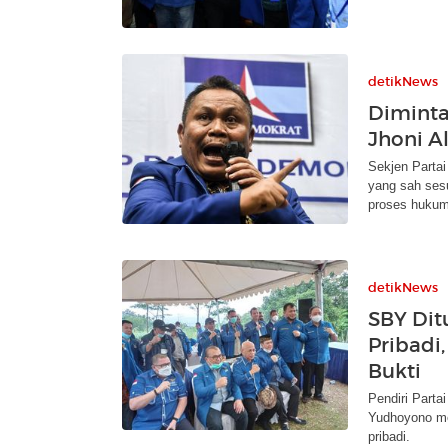
detikNews
Diminta
Jhoni A
Sekjen Parta
yang sah ses
proses hukum
detikNews
SBY Dit
Pribadi
Bukti
Pendiri Part
Yudhoyono me
pribadi.