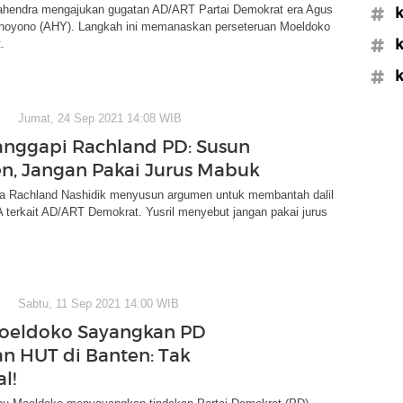
Mahendra mengajukan gugatan AD/ART Partai Demokrat era Agus
#k
dhoyono (AHY). Langkah ini memanaskan perseteruan Moeldoko
#k
.
#k
Jumat, 24 Sep 2021 14:08 WIB
Tanggapi Rachland PD: Susun
, Jangan Pakai Jurus Mabuk
ta Rachland Nashidik menyusun argumen untuk membantah dalil
 terkait AD/ART Demokrat. Yusril menyebut jangan pakai jurus
Sabtu, 11 Sep 2021 14:00 WIB
oeldoko Sayangkan PD
n HUT di Banten: Tak
l!