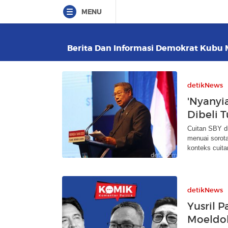
MENU
Berita Dan Informasi Demokrat Kubu M
detikNews
'Nyanyi
Dibeli 
Cuitan SBY d
menuai sorot
konteks cuit
detikNews
Yusril 
Moeldo