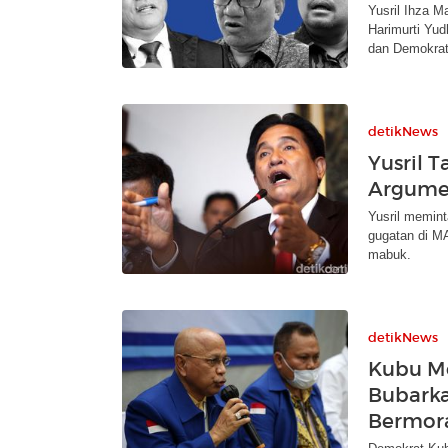
Yusril Ihza 
Harimurti Yu
dan Demokrat
detikNews
Yusril 
Argumen
Yusril memin
gugatan di MA
mabuk.
detikNews
Kubu M
Bubarka
Bermora