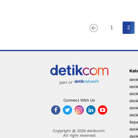
1
2
Kat
deti
part of
deti
deti
Connect With Us
deti
deti
deti
Sepa
deti
Copyright @ 2026 detikcom.
All right reserved
deti