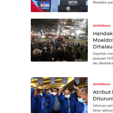
Moeldoko pun
detikNews
Hendak
Moeldo
Dihalau
Sejumlah ora
perayaan HUT
lalu dibubarka
detikNews
Atribut
Diturunk
Informasi pe
benar adanya.