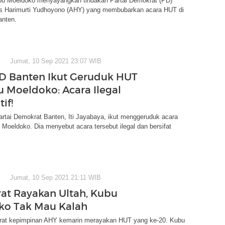
u Moeldoko menyayangkan tindakan Partai Demokrat (PD)
s Harimurti Yudhoyono (AHY) yang membubarkan acara HUT di
anten.
Jumat, 10 Sep 2021 23:07 WIB
D Banten Ikut Geruduk HUT
 Moeldoko: Acara Ilegal
if!
rtai Demokrat Banten, Iti Jayabaya, ikut menggeruduk acara
oeldoko. Dia menyebut acara tersebut ilegal dan bersifat
Jumat, 10 Sep 2021 21:11 WIB
t Rayakan Ultah, Kubu
ko Tak Mau Kalah
rat kepimpinan AHY kemarin merayakan HUT yang ke-20. Kubu