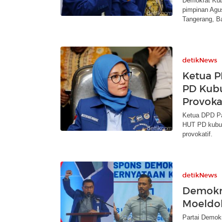
Demokrat Kub
pimpinan Agu
Tangerang, B
detikNews
Ketua P
PD Kubu
Provokat
Ketua DPD Pa
HUT PD kubu M
provokatif.
detikNews
Demokra
Moeldo
Partai Demok