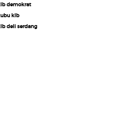
lb demokrat
ubu klb
lb deli serdang