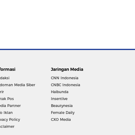
formasi
Jaringan Media
daksi
CNN Indonesia
doman Media Siber
CNBC Indonesia
rir
Haibunda
tak Pos
Insertlive
dia Partner
Beautynesia
fo Iklan
Female Daily
ivacy Policy
CXO Media
sclaimer