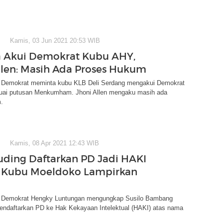
Kamis, 03 Jun 2021 20:53 WIB
 Akui Demokrat Kubu AHY,
llen: Masih Ada Proses Hukum
i Demokrat meminta kubu KLB Deli Serdang mengakui Demokrat
uai putusan Menkumham. Jhoni Allen mengaku masih ada
.
Kamis, 08 Apr 2021 12:43 WIB
uding Daftarkan PD Jadi HAKI
, Kubu Moeldoko Lampirkan
ai Demokrat Hengky Luntungan mengungkap Susilo Bambang
ndaftarkan PD ke Hak Kekayaan Intelektual (HAKI) atas nama