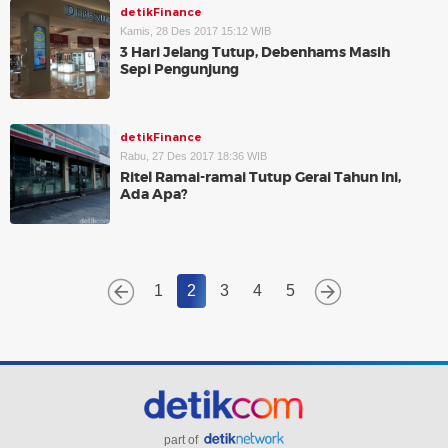
detikFinance
Kamis, 28 Des 2017 15:12 WIB
3 Hari Jelang Tutup, Debenhams Masih
Sepi Pengunjung
detikFinance
Rabu, 27 Des 2017 18:36 WIB
Ritel Ramai-ramai Tutup Gerai Tahun Ini,
Ada Apa?
1
2
3
4
5
part of