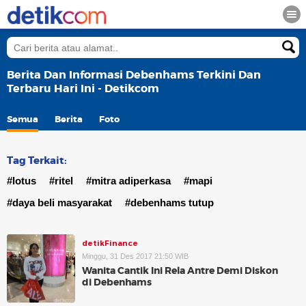
Berita Dan Informasi Debenhams Terkini Dan
Terbaru Hari Ini - Detikcom
Semua
Berita
Foto
Tag Terkait:
#lotus
#ritel
#mitra adiperkasa
#mapi
#daya beli masyarakat
#debenhams tutup
detikFinance
Minggu, 31 Des 2017 21:50 WIB
Wanita Cantik Ini Rela Antre Demi Diskon
di Debenhams