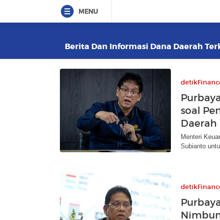
MENU
Berita Dan Informasi Dana Daerah Terk
detikFinanc
Purbaya
soal Pe
Daerah
Menteri Keua
Subianto untu
detikFinanc
Purbay
Nimbun 