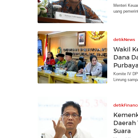
Menteri Keua
uang pemerin
detikNews
Wakil K
Dana Da
Purbay
Komite IV DP
Linrung samp
detikFinanc
Kemenke
Daerah 
Suara