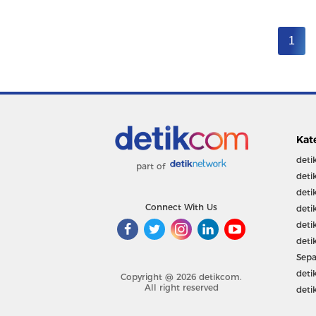
1
Kat
deti
part of
deti
deti
Connect With Us
deti
deti
deti
Sepa
deti
Copyright @ 2026 detikcom.
All right reserved
deti