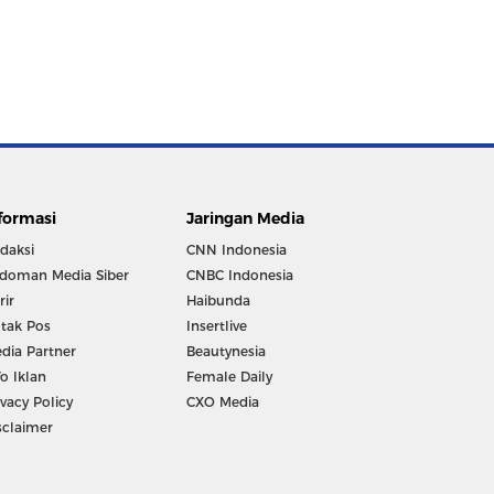
formasi
Jaringan Media
daksi
CNN Indonesia
doman Media Siber
CNBC Indonesia
rir
Haibunda
tak Pos
Insertlive
dia Partner
Beautynesia
fo Iklan
Female Daily
ivacy Policy
CXO Media
sclaimer