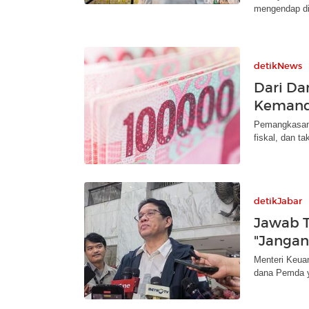
mengendap di
detikNews
Dari Da
Kemand
Pemangkasan d
fiskal, dan ta
detikJabar
Jawab T
"Jangan
Menteri Keua
dana Pemda y