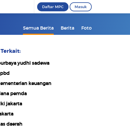
Daftar MPC
Masuk
Semua Berita
Berita
Foto
Terkait:
urbaya yudhi sadewa
apbd
ementerian keuangan
ana pemda
ki jakarta
akarta
as daerah