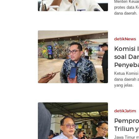
Menteri Keua
protes data K
dana daerah.
detikNews
Komisi I
soal Da
Penyeb
Ketua Komisi 
dana daerah 
yang jelas.
detikJatim
Pemprov
Triliun
Jawa Timur me