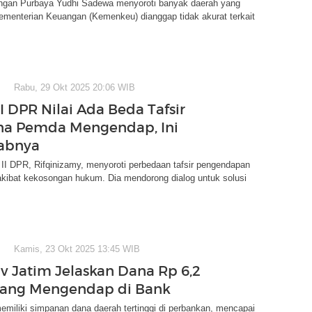
ngan Purbaya Yudhi Sadewa menyoroti banyak daerah yang
ementerian Keuangan (Kemenkeu) dianggap tidak akurat terkait
Rabu, 29 Okt 2025 20:06 WIB
I DPR Nilai Ada Beda Tafsir
na Pemda Mengendap, Ini
abnya
II DPR, Rifqinizamy, menyoroti perbedaan tafsir pengendapan
akibat kekosongan hukum. Dia mendorong dialog untuk solusi
Kamis, 23 Okt 2025 13:45 WIB
 Jatim Jelaskan Dana Rp 6,2
 yang Mengendap di Bank
miliki simpanan dana daerah tertinggi di perbankan, mencapai