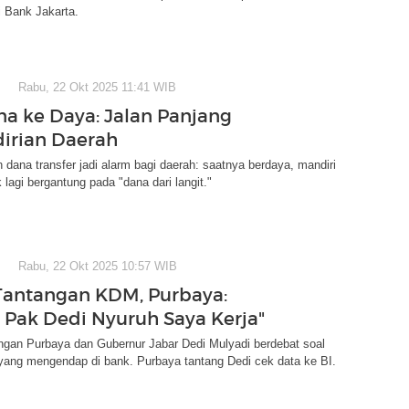
 Bank Jakarta.
Rabu, 22 Okt 2025 11:41 WIB
na ke Daya: Jalan Panjang
irian Daerah
ana transfer jadi alarm bagi daerah: saatnya berdaya, mandiri
k lagi bergantung pada "dana dari langit."
Rabu, 22 Okt 2025 10:57 WIB
antangan KDM, Purbaya:
 Pak Dedi Nyuruh Saya Kerja"
ngan Purbaya dan Gubernur Jabar Dedi Mulyadi berdebat soal
ang mengendap di bank. Purbaya tantang Dedi cek data ke BI.