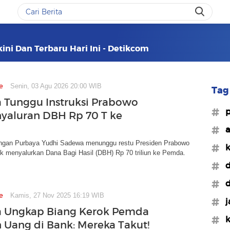
ini Dan Terbaru Hari Ini - Detikcom
e
Senin, 03 Agu 2026 20:00 WIB
Tag 
 Tunggu Instruksi Prabowo
#p
nyaluran DBH Rp 70 T ke
#
ngan Purbaya Yudhi Sadewa menunggu restu Presiden Prabowo
#k
k menyalurkan Dana Bagi Hasil (DBH) Rp 70 triliun ke Pemda.
#d
#d
e
Kamis, 27 Nov 2025 16:19 WIB
#j
a Ungkap Biang Kerok Pemda
#k
Uang di Bank: Mereka Takut!