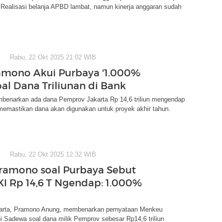
n. Realisasi belanja APBD lambat, namun kinerja anggaran sudah
Rabu, 22 Okt 2025 21:02 WIB
amono Akui Purbaya '1.000%
oal Dana Triliunan di Bank
enarkan ada dana Pemprov Jakarta Rp 14,6 triliun mengendap
memastikan dana akan digunakan untuk proyek akhir tahun.
Rabu, 22 Okt 2025 12:32 WIB
ramono soal Purbaya Sebut
I Rp 14,6 T Ngendap: 1.000%
arta, Pramono Anung, membenarkan pernyataan Menkeu
 Sadewa soal dana milik Pemprov sebesar Rp14,6 triliun