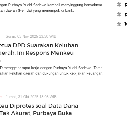
#
ngan Purbaya Yudhi Sadewa kembali menyinggung banyaknya
tah daerah (Pemda) yang menumpuk di bank.
#p
#1
Senin, 03 Nov 2025 13:30 WIB
etua DPD Suarakan Keluhan
erah, Ini Respons Menkeu
a
D menggelar rapat kerja dengan Purbaya Yudhi Sadewa. Tamsil
aikan keluhan daerah dan dukungan untuk kebijakan keuangan.
e
Jumat, 31 Okt 2025 13:03 WIB
u Diprotes soal Data Dana
Tak Akurat, Purbaya Buka