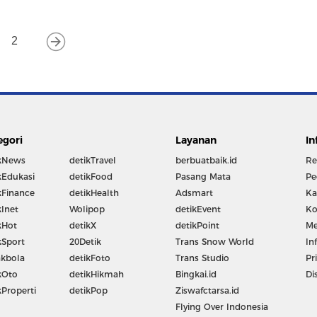
2
egori
Layanan
In
kNews
detikTravel
berbuatbaik.id
Re
kEdukasi
detikFood
Pasang Mata
Pe
kFinance
detikHealth
Adsmart
Ka
kInet
Wolipop
detikEvent
Ko
kHot
detikX
detikPoint
Me
kSport
20Detik
Trans Snow World
In
kbola
detikFoto
Trans Studio
Pr
kOto
detikHikmah
Bingkai.id
Di
kProperti
detikPop
Ziswafctarsa.id
Flying Over Indonesia