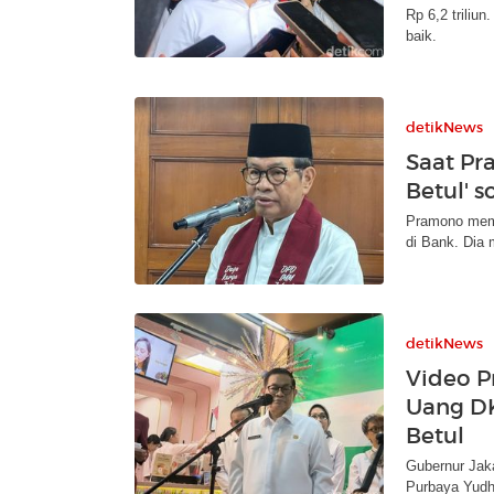
Rp 6,2 triliu
baik.
detikNews
Saat Pr
Betul' s
Pramono memb
di Bank. Dia 
detikNews
Video P
Uang DK
Betul
Gubernur Jak
Purbaya Yudhi