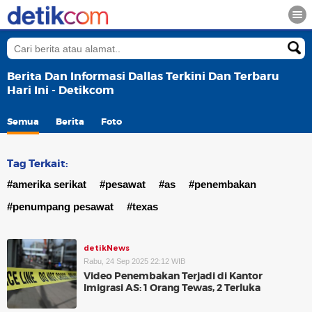
Berita Dan Informasi Dallas Terkini Dan Terbaru
Hari Ini - Detikcom
Semua
Berita
Foto
Tag Terkait:
#amerika serikat
#pesawat
#as
#penembakan
#penumpang pesawat
#texas
detikNews
Rabu, 24 Sep 2025 22:12 WIB
Video Penembakan Terjadi di Kantor
Imigrasi AS: 1 Orang Tewas, 2 Terluka