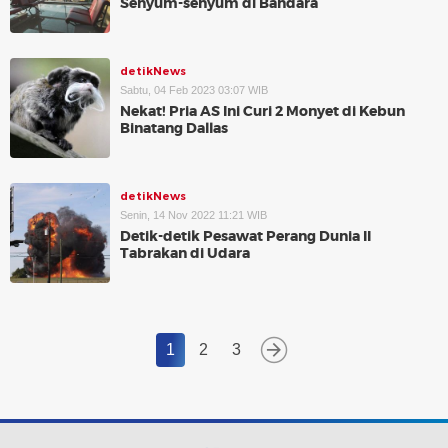
Senyum-senyum di Bandara
detikNews
Sabtu, 04 Feb 2023 03:07 WIB
Nekat! Pria AS Ini Curi 2 Monyet di Kebun
Binatang Dallas
detikNews
Senin, 14 Nov 2022 11:21 WIB
Detik-detik Pesawat Perang Dunia II
Tabrakan di Udara
1
2
3