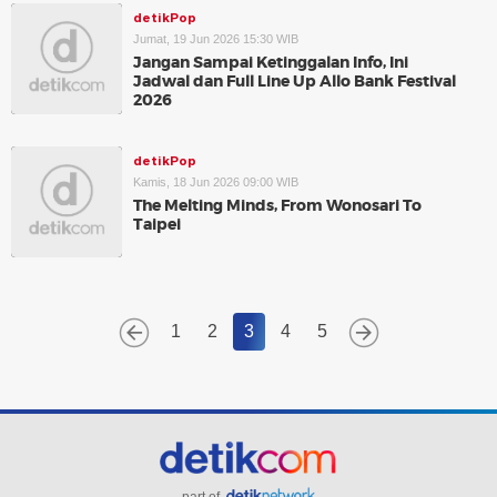
detikPop
Jumat, 19 Jun 2026 15:30 WIB
Jangan Sampai Ketinggalan Info, Ini
Jadwal dan Full Line Up Allo Bank Festival
2026
detikPop
Kamis, 18 Jun 2026 09:00 WIB
The Melting Minds, From Wonosari To
Taipei
1
2
3
4
5
part of