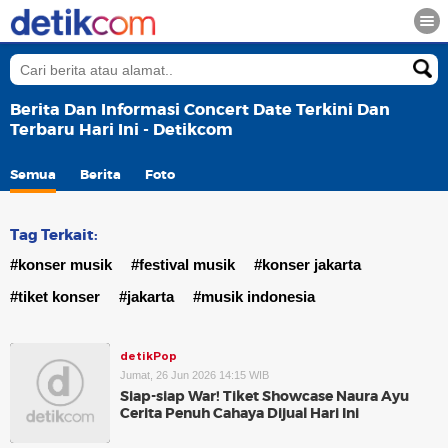
Berita Dan Informasi Concert Date Terkini Dan
Terbaru Hari Ini - Detikcom
Semua
Berita
Foto
Tag Terkait:
#konser musik
#festival musik
#konser jakarta
#tiket konser
#jakarta
#musik indonesia
detikPop
Jumat, 26 Jun 2026 14:15 WIB
Siap-siap War! Tiket Showcase Naura Ayu
Cerita Penuh Cahaya Dijual Hari Ini