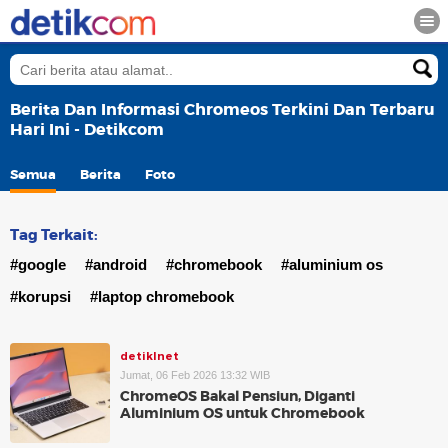
Berita Dan Informasi Chromeos Terkini Dan Terbaru
Hari Ini - Detikcom
Semua
Berita
Foto
Tag Terkait:
#google
#android
#chromebook
#aluminium os
#korupsi
#laptop chromebook
detikInet
Jumat, 06 Feb 2026 13:32 WIB
ChromeOS Bakal Pensiun, Diganti
Aluminium OS untuk Chromebook