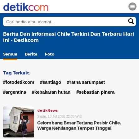
Berita Dan Informasi Chile Terkini Dan Terbaru Hari
Ini - Detikcom
Semua
Berita
Foto
Tag Terkait:
#fotodetikcom
#santiago
#ratna sarumpaet
#argentina
#kebakaran hutan
#sebastian pinera
detikNews
Sabtu, 18 Jul 2026 22:35 WIB
Gelombang Besar Terjang Pesisir Chile,
Warga Kehilangan Tempat Tinggal