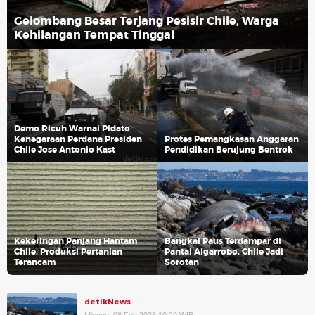
Gelombang Besar Terjang Pesisir Chile, Warga
Kehilangan Tempat Tinggal
Demo Ricuh Warnai Pidato
Kenegaraan Perdana Presiden
Protes Pemangkasan Anggaran
Chile Jose Antonio Kast
Pendidikan Berujung Bentrok
Kekeringan Panjang Hantam
Bangkai Paus Terdampar di
Chile, Produksi Pertanian
Pantai Algarrobo, Chile Jadi
Terancam
Sorotan
detikNews