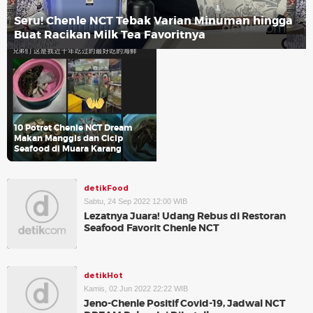
Seru! Chenle NCT Tebak Varian Minuman hingga
Buat Racikan Milk Tea Favoritnya
10 Potret Chenle NCT Dream
Makan Manggis dan Cicip
Seafood di Muara Karang
detikFood
Sabtu, 24 Sep 2022 12:00 WIB
Lezatnya Juara! Udang Rebus di Restoran
Seafood Favorit Chenle NCT
detikHot
Kamis, 02 Jun 2022 22:22 WIB
Jeno-Chenle Positif Covid-19, Jadwal NCT