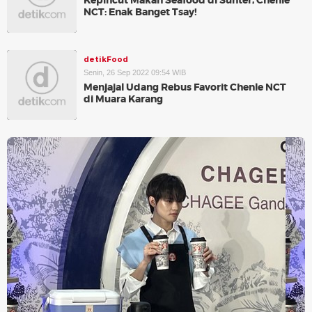
Kepincut Makan Seafood di Sunter, Chenle
NCT: Enak Banget Tsay!
detikFood
Senin, 26 Sep 2022 09:54 WIB
Menjajal Udang Rebus Favorit Chenle NCT
di Muara Karang