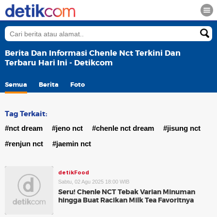
Berita Dan Informasi Chenle Nct Terkini Dan
Terbaru Hari Ini - Detikcom
Semua
Berita
Foto
Tag Terkait:
#nct dream
#jeno nct
#chenle nct dream
#jisung nct
#renjun nct
#jaemin nct
detikFood
Sabtu, 02 Agu 2025 18:00 WIB
Seru! Chenle NCT Tebak Varian Minuman
hingga Buat Racikan Milk Tea Favoritnya