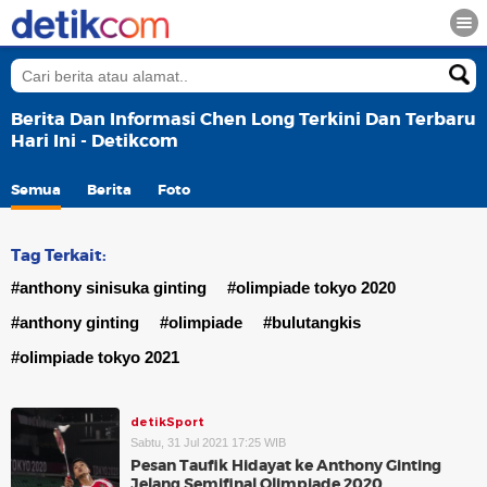
Berita Dan Informasi Chen Long Terkini Dan Terbaru
Hari Ini - Detikcom
Semua
Berita
Foto
Tag Terkait:
#anthony sinisuka ginting
#olimpiade tokyo 2020
#anthony ginting
#olimpiade
#bulutangkis
#olimpiade tokyo 2021
detikSport
Sabtu, 31 Jul 2021 17:25 WIB
Pesan Taufik Hidayat ke Anthony Ginting
Jelang Semifinal Olimpiade 2020