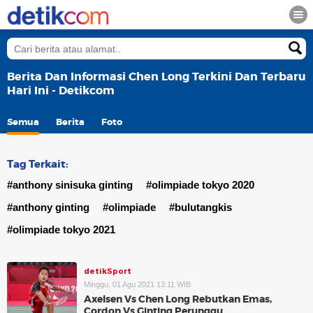
Berita Dan Informasi Chen Long Terkini Dan Terbaru
Hari Ini - Detikcom
Semua
Berita
Foto
Tag Terkait:
#anthony sinisuka ginting
#olimpiade tokyo 2020
#anthony ginting
#olimpiade
#bulutangkis
#olimpiade tokyo 2021
detikSport
Minggu, 01 Agu 2021 13:11 WIB
Axelsen Vs Chen Long Rebutkan Emas,
Cordon Vs Ginting Perunggu