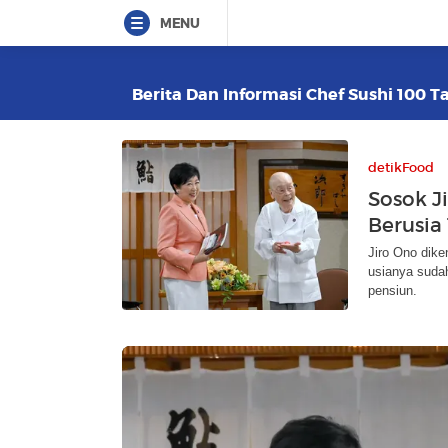
MENU
Berita Dan Informasi Chef Sushi 100 T
detikFood
Sosok J
Berusia
Jiro Ono dike
usianya suda
pensiun.