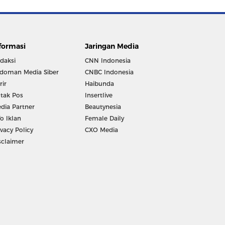
formasi
Jaringan Media
daksi
CNN Indonesia
doman Media Siber
CNBC Indonesia
rir
Haibunda
tak Pos
Insertlive
dia Partner
Beautynesia
fo Iklan
Female Daily
ivacy Policy
CXO Media
sclaimer