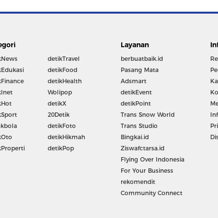
egori
Layanan
In
kNews
detikTravel
berbuatbaik.id
Re
kEdukasi
detikFood
Pasang Mata
Pe
kFinance
detikHealth
Adsmart
Ka
kInet
Wolipop
detikEvent
Ko
kHot
detikX
detikPoint
Me
kSport
20Detik
Trans Snow World
In
kbola
detikFoto
Trans Studio
Pr
kOto
detikHikmah
Bingkai.id
Di
kProperti
detikPop
Ziswafctarsa.id
Flying Over Indonesia
For Your Business
rekomendit
Community Connect