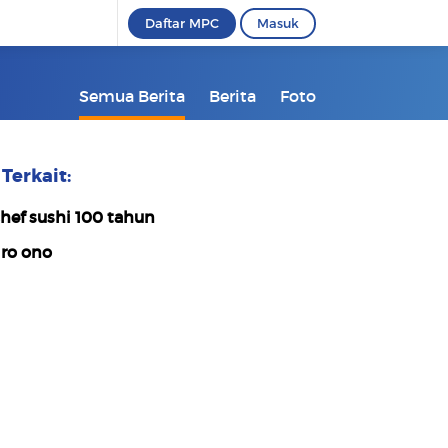
Daftar MPC
Masuk
Semua Berita
Berita
Foto
Terkait:
hef sushi 100 tahun
iro ono