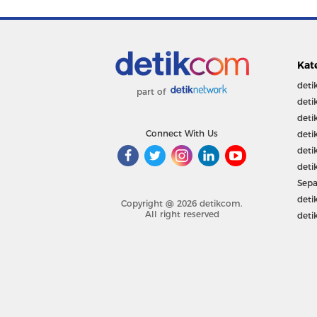
Kat
deti
part of
deti
deti
Connect With Us
deti
deti
deti
Sepa
deti
Copyright @ 2026 detikcom.
All right reserved
deti