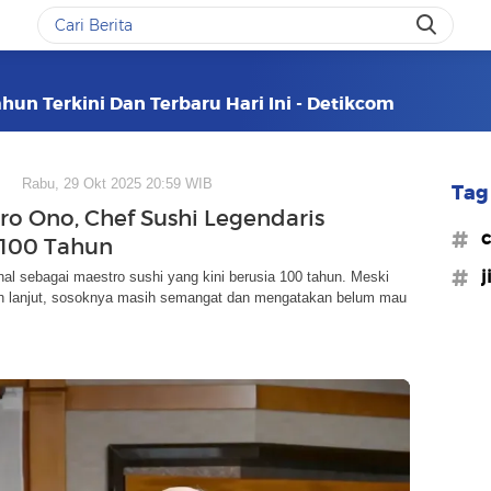
ahun Terkini Dan Terbaru Hari Ini - Detikcom
Rabu, 29 Okt 2025 20:59 WIB
Tag 
iro Ono, Chef Sushi Legendaris
#c
 100 Tahun
#j
nal sebagai maestro sushi yang kini berusia 100 tahun. Meski
h lanjut, sosoknya masih semangat dan mengatakan belum mau