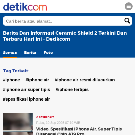
Berita Dan Informasi Ceramic Shield 2 Terkini Dan
Terbaru Hari Ini - Detikcom
Semua
Berita
Foto
Tag Terkait:
#iphone
#iphone air
#iphone air resmi dilucurkan
#iphone air super tipis
#iphone tertipis
#spesifikasi iphone air
detikInet
Rabu, 10 Sep 2025 07:19 WIB
Video: Spesifikasi iPhone Air: Super Tipis
Ditenagai Chip A19 Pro