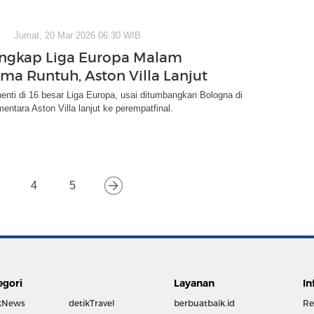
Jumat, 20 Mar 2026 06:30 WIB
engkap Liga Europa Malam
oma Runtuh, Aston Villa Lanjut
nti di 16 besar Liga Europa, usai ditumbangkan Bologna di
entara Aston Villa lanjut ke perempatfinal.
4
5
egori
Layanan
In
kNews
detikTravel
berbuatbaik.id
Re