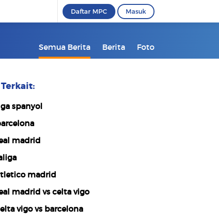
Daftar MPC
Masuk
Semua Berita
Berita
Foto
Terkait:
iga spanyol
arcelona
eal madrid
aliga
tletico madrid
eal madrid vs celta vigo
elta vigo vs barcelona