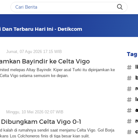
i Dan Terbaru Hari Ini - Detikcom
Jumat, 07 Agu 2026 17:15 WIB
Tag 
amkan Bayindir ke Celta Vigo
#l
ited melepas Altay Bayindir. Kiper asal Turki itu dipinjamkan ke
 Celta Vigo selama semusim ke depan.
#b
#r
#l
#a
Minggu, 10 Mei 2026 02:07 WIB
#r
o Dibungkam Celta Vigo 0-1
id kalah di rumahnya sendiri saat menjamu Celta Vigo. Gol Borja
#c
 kans Los Colchoneros finis di tiga besar kian sulit.