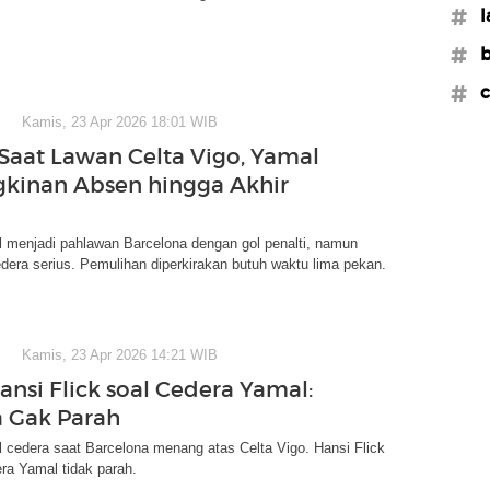
#l
#b
#c
Kamis, 23 Apr 2026 18:01 WIB
Saat Lawan Celta Vigo, Yamal
kinan Absen hingga Akhir
 menjadi pahlawan Barcelona dengan gol penalti, namun
era serius. Pemulihan diperkirakan butuh waktu lima pekan.
Kamis, 23 Apr 2026 14:21 WIB
ansi Flick soal Cedera Yamal:
 Gak Parah
 cedera saat Barcelona menang atas Celta Vigo. Hansi Flick
ra Yamal tidak parah.