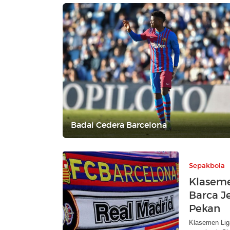
Badai Cedera Barcelona
Sepakbola
Klaseme
Barca J
Pekan
Klasemen Lig