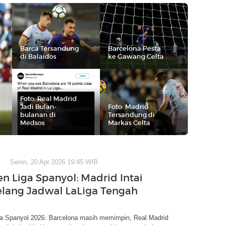
Barca Tersandung
Barcelona Pesta
di Balaidos
ke Gawang Celta
Foto: Real Madrid
Jadi Bulan-
Foto: Madrid
bulanan di
Tersandung di
Medsos
Markas Celta
Senin, 20 Apr 2026 19:45 WIB
n Liga Spanyol: Madrid Intai
elang Jadwal LaLiga Tengah
a Spanyol 2026: Barcelona masih memimpin, Real Madrid